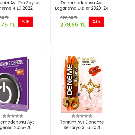
nizi Ayt Pro Sayısal
Denemedeposu Ayt
neme 4 Lü 2022
Logaritma Diziler 2023-24
00 TL
329,00 TL
%15
%15
4,75 TL
279,65 TL
emedeposu Ayt
Tanıtım Ayt Deneme
genler 2025-26
Senaryo 3 Lü 2021