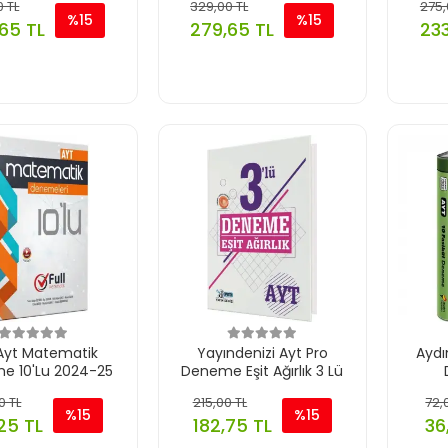
0 TL
329,00 TL
275,
%15
%15
65 TL
279,65 TL
233
 Ayt Matematik
Yayındenizi Ayt Pro
Aydı
e 10'Lu 2024-25
Deneme Eşit Ağırlık 3 Lü
0 TL
215,00 TL
72,
%15
%15
25 TL
182,75 TL
36