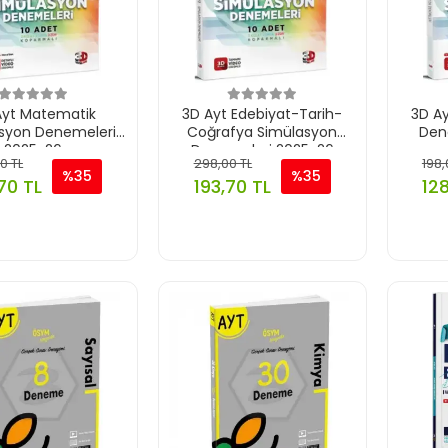
Ayt Matematik
3D Ayt Edebiyat-Tarih-
3D Ay
syon Denemeleri
Coğrafya Simülasyon
Den
2025-26
Denemeleri 2025-26
0 TL
298,00 TL
198,
%35
%35
70 TL
193,70 TL
128