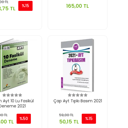
00 TL
165,00 TL
%15
,75 TL
n Ayt 10 Lu Fasikül
Çap Ayt Tıpkı Basım 2021
Deneme 2021
00 TL
59,00 TL
%50
%15
,00 TL
50,15 TL