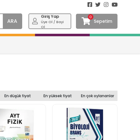
Giriş Yap
0
ARA
Sepetim
Üye Ol / Bayi
Ol
En düşük fiyat
En yüksek fiyat
En çok oylananlar