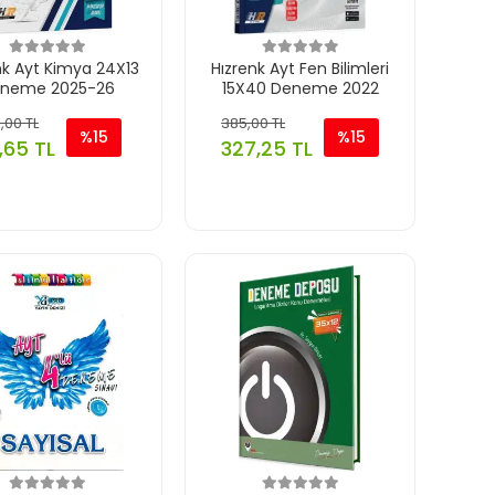
nk Ayt Kimya 24X13
Hızrenk Ayt Fen Bilimleri
neme 2025-26
15X40 Deneme 2022
,00 TL
385,00 TL
%15
%15
1,65 TL
327,25 TL