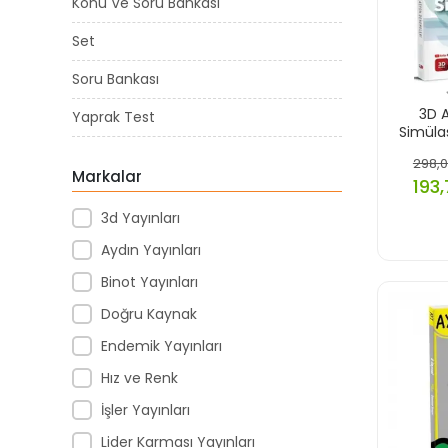
Konu Ve Soru Bankası
Set
Soru Bankası
3D 
Yaprak Test
Simüla
298,0
Markalar
193,
3d Yayınları
Aydın Yayınları
Binot Yayınları
Doğru Kaynak
Endemik Yayınları
Hız ve Renk
İşler Yayınları
Lider Karması Yayınları