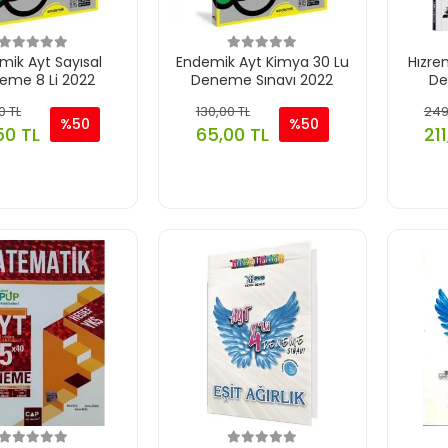
mik Ayt Sayısal
Endemik Ayt Kimya 30 Lu
Hızre
eme 8 Li 2022
Deneme Sınavı 2022
De
0 TL
130,00 TL
249
%50
%50
50 TL
65,00 TL
21