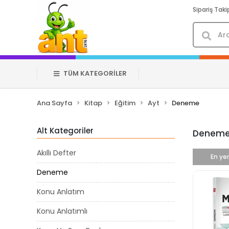
Sipariş Taki
TÜM KATEGORİLER
Ana Sayfa
Kitap
Eğitim
Ayt
Deneme
Alt Kategoriler
Denem
Akıllı Defter
En yen
Deneme
Konu Anlatım
Konu Anlatımlı