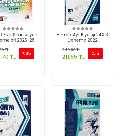
t Fizik Simülasyon
Hızrenk Ayt Biyoloji 24X13
emeleri 2025-26
Deneme 2022
00 TL
249,00 TL
%35
%15
,70 TL
211,65 TL