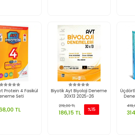
yt Protein 4 Fasikül
Biyotik Ayt Biyoloji Deneme
Üçdörtb
eneme Seti
30X13 2025-26
Dene
219,00 TL
419,
68,00 TL
%15
186,15 TL
314