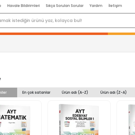
p
Havale Bildirimleri
Sıkça Sorulan Sorular
Yardım
İletişim
e
iler
En çok satanlar
Ürün adı (A-Z)
Ürün adı (Z-A)