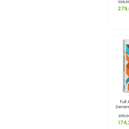
329,0
279,
Full
Denem
205,0
174,