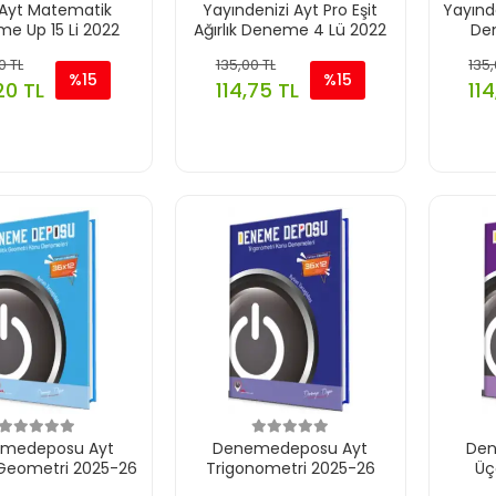
Ayt Matematik
Yayındenizi Ayt Pro Eşit
Yayınde
e Up 15 Li 2022
Ağırlık Deneme 4 Lü 2022
De
0 TL
135,00 TL
135,
%15
%15
20 TL
114,75 TL
11
medeposu Ayt
Denemedeposu Ayt
Den
k Geometri 2025-26
Trigonometri 2025-26
Üç