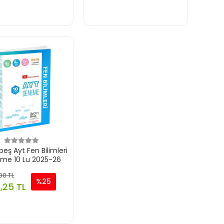
eş Ayt Fen Bilimleri
me 10 Lu 2025-26
00 TL
%25
,25 TL