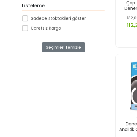
Çap 
Listeleme
Denem
132,0
Sadece stoktakileri göster
112,
Ücretsiz Kargo
Seçimleri Temizle
Dene
Analiti