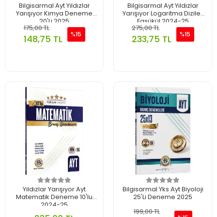
Bilgisarmal Ayt Yıldızlar
Bilgisarmal Ayt Yıldızlar
Yarışıyor Kimya Deneme
Yarışıyor Logaritma Diziler
20'Li 2025
Fasükül 2024-25
175,00 TL
275,00 TL
%15
%15
148,75 TL
233,75 TL
Yıldızlar Yarışıyor Ayt
Bilgisarmal Yks Ayt Biyoloji
Matematik Deneme 10'lu
25'Li Deneme 2025
2024-25
199,00 TL