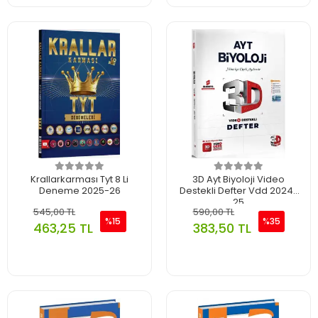
Krallarkarması Tyt 8 Li
3D Ayt Biyoloji Video
Deneme 2025-26
Destekli Defter Vdd 2024-
25
545,00 TL
590,00 TL
%15
%35
463,25 TL
383,50 TL