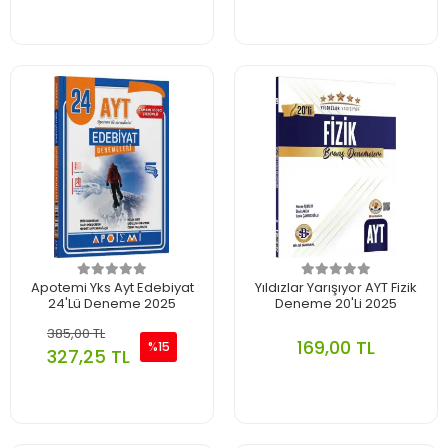
Apotemi Yks Ayt Edebiyat
Yıldızlar Yarışıyor AYT Fizik
24'Lü Deneme 2025
Deneme 20'Li 2025
385,00 TL
169,00 TL
%15
327,25 TL