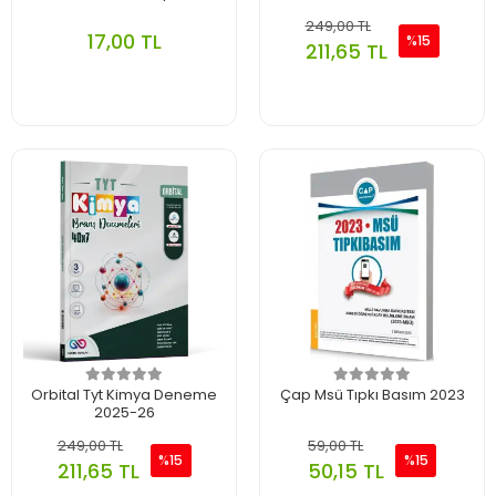
249,00 TL
17,00 TL
%15
211,65 TL
Orbital Tyt Kimya Deneme
Çap Msü Tıpkı Basım 2023
2025-26
249,00 TL
59,00 TL
%15
%15
211,65 TL
50,15 TL