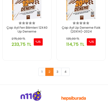
Çap Ayt Fen Bilimleri 12X40
Çap Ayt Up Deneme Fizik
Up Deneme
(20X14)-2024
275,00 TL
135,00 TL
%15
%15
233,75 TL
114,75 TL
1
2
3
4