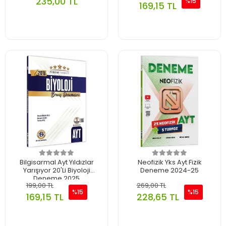
235,00 TL
%15
169,15 TL
Bilgisarmal Ayt Yıldızlar
Neofizik Yks Ayt Fizik
Yarışıyor 20'Li Biyoloji
Deneme 2024-25
Deneme 2025
199,00 TL
269,00 TL
%15
%15
169,15 TL
228,65 TL