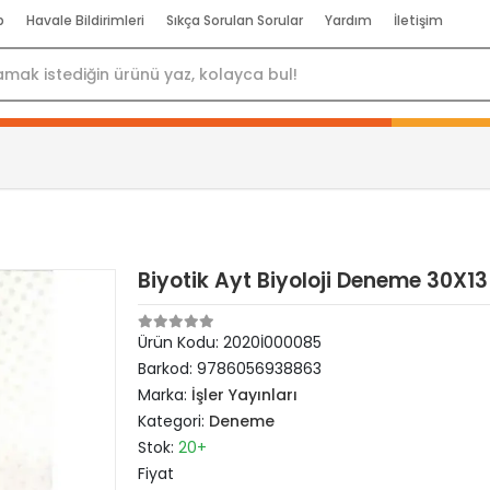
p
Havale Bildirimleri
Sıkça Sorulan Sorular
Yardım
İletişim
Biyotik Ayt Biyoloji Deneme 30X1
Ürün Kodu:
2020İ000085
Barkod:
9786056938863
Marka:
İşler Yayınları
Kategori:
Deneme
Stok:
20+
Fiyat