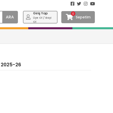
Giriş Yap
0
ARA
Sepetim
Üye Ol / Bayi
Ol
3 2025-26