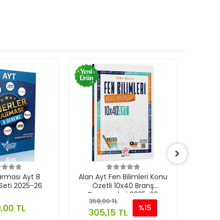
arması Ayt 8
Alan Ayt Fen Bilimleri Konu
Bilgisa
eti 2025-26
Özetli 10x40 Branş
10*4
Denemeleri 2025-26
359,00 TL
275,
,00 TL
%15
305,15 TL
233