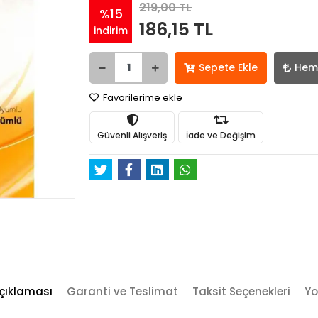
219,00 TL
%15
186,15 TL
indirim
Sepete Ekle
Hem
Favorilerime ekle
Güvenli Alışveriş
İade ve Değişim
çıklaması
Garanti ve Teslimat
Taksit Seçenekleri
Yo