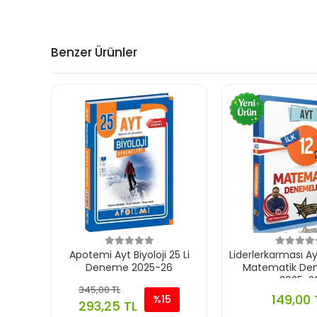
Benzer Ürünler
Apotemi Ayt Biyoloji 25 Li
Liderlerkarması Ayt
Deneme 2025-26
Matematik Den
2025-2
345,00 TL
149,00 
%15
293,25 TL