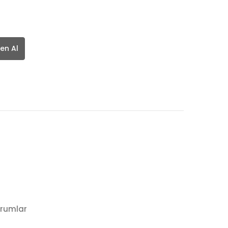
en Al
rumlar