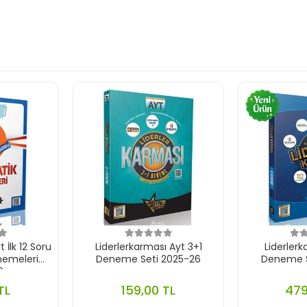
 İlk 12 Soru
Liderlerkarması Ayt 3+1
Liderlerk
emeleri
Deneme Seti 2025-26
Deneme S
6
TL
159,00 TL
479