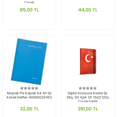
Çizgili
85,00 TL
44,00 TL
Mopak Pls Kapak A4 40 Yp
Gıpta Sonsuza Kadar İp.
Kareli Defter 40060020452
Dkş. Srt. Kpk. Df. 13x21 120y
Çizgili 6499
32,00 TL
391,00 TL