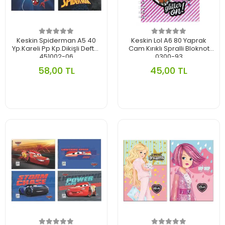
Keskin Spiderman A5 40
Keskin Lol A6 80 Yaprak
Yp.Kareli Pp Kp.Dikişli Defter
Cam Kırıklı Spralli Bloknot
451002-06
0300-93
58,00 TL
45,00 TL