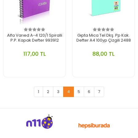
Alfa Varıed A-4 120/1 Spiralli
Gıpta Mıca Tel Dkş. Pp Kak.
P.P. Kapak Defter 993912
Defter A4 100yp Çizgili 2488
117,00 TL
88,00 TL
1
2
3
4
5
6
7