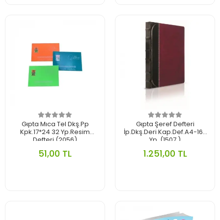
Gıpta Mıca Tel Dkş.Pp
Gıpta Şeref Defteri
Kpk.17*24 32 Yp.Resim
İp.Dkş.Deri Kap.Def.A4-160
Defteri (2056)
Yp. (1507 )
51,00 TL
1.251,00 TL