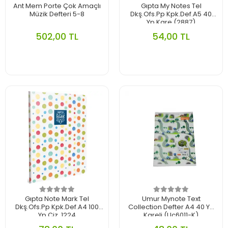
Ant Mem Porte Çok Amaçlı
Gıpta My Notes Tel
Müzik Defteri 5-8
Dkş.Ofs.Pp Kpk.Def.A5 40
Yp.Kare (2887)
502,00 TL
54,00 TL
Gıpta Note Mark Tel
Umur Mynote Text
Dkş.Ofs.Pp Kpk.Def.A4 100
Collection Defter A4 40 Yp
Yp.Çiz. 1224
Kareli (Uc6011-K)