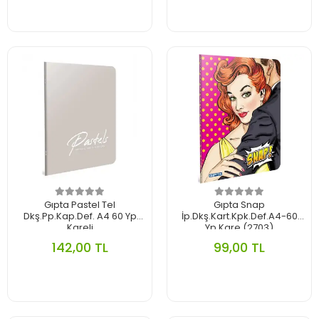
Gıpta Pastel Tel
Gıpta Snap
Dkş.Pp.Kap.Def. A4 60 Yp
İp.Dkş.Kart.Kpk.Def.A4-60
Kareli
Yp.Kare (2703)
142,00 TL
99,00 TL