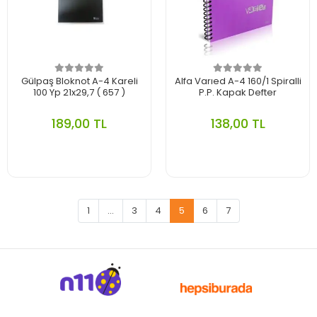
Gülpaş Bloknot A-4 Kareli
Alfa Varıed A-4 160/1 Spiralli
100 Yp 21x29,7 ( 657 )
P.P. Kapak Defter
189,00 TL
138,00 TL
1
...
3
4
5
6
7