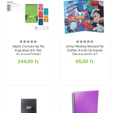
Gıpta Convex Sp.Pp
Umur Mıckey Mouse Pp
Kap.Blok.A4-100
Defter A4 60 Yp Kareli
Yp.Kareli(1394)
(Mıckey6012-K)
244,00 TL
65,00 TL