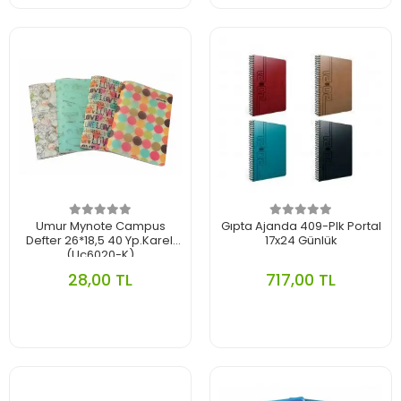
Umur Mynote Campus
Gıpta Ajanda 409-Plk Portal
Defter 26*18,5 40 Yp.Kareli
17x24 Günlük
(Uc6020-K)
28,00 TL
717,00 TL