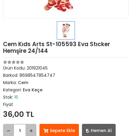
Cem Kıds Arts St-105593 Eva Stıcker
Hemşire 24/144
Ürün Kodu:
201921045
Barkod:
8698547854747
Marka:
Cem
Kategori:
Eva Keçe
Stok:
16
Fiyat
36,00 TL
Sepete Ekle
Hemen Al