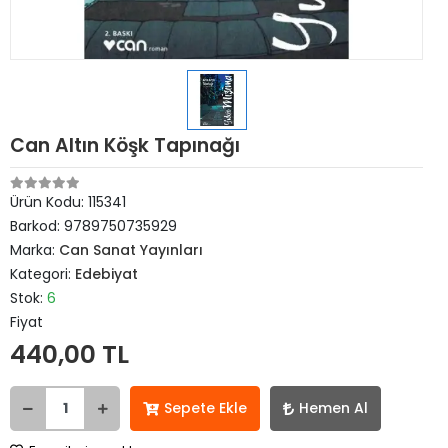
Can Altın Köşk Tapınağı
Ürün Kodu:
115341
Barkod:
9789750735929
Marka:
Can Sanat Yayınları
Kategori:
Edebiyat
Stok:
6
Fiyat
440,00 TL
Sepete Ekle
Hemen Al