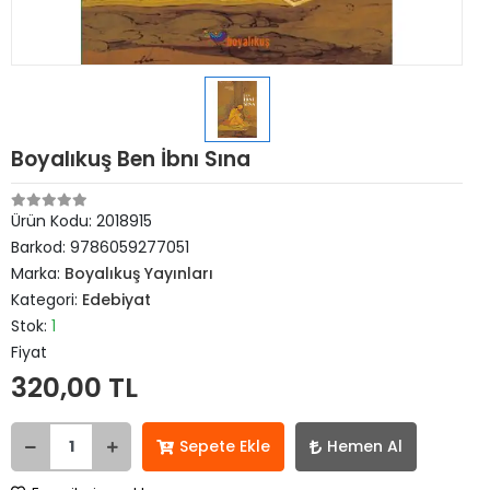
Boyalıkuş Ben İbnı Sına
Ürün Kodu:
2018915
Barkod:
9786059277051
Marka:
Boyalıkuş Yayınları
Kategori:
Edebiyat
Stok:
1
Fiyat
320,00 TL
Sepete Ekle
Hemen Al