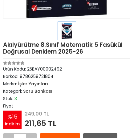
Akılyürütme 8.Sınıf Matematik 5 Fasükül
Doğrusal Denklem 2025-26
Ürün Kodu:
25BAY00002492
Barkod:
9786259721804
Marka:
İşler Yayınları
Kategori:
Soru Bankası
Stok:
3
Fiyat
249,00 TL
%15
211,65 TL
indirim