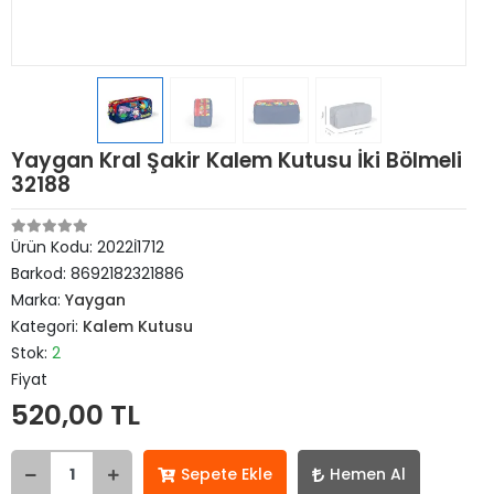
Yaygan Kral Şakir Kalem Kutusu İki Bölmeli
32188
Ürün Kodu:
2022İ1712
Barkod:
8692182321886
Marka:
Yaygan
Kategori:
Kalem Kutusu
Stok:
2
Fiyat
520,00 TL
Sepete Ekle
Hemen Al