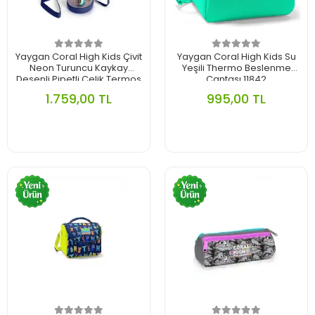
Yaygan Coral High Kids Çivit
Yaygan Coral High Kids Su
Neon Turuncu Kaykay
Yeşili Thermo Beslenme
Desenli Pipetli Çelik Termos
Çantası 11842
500 ml 11923
1.759,00 TL
995,00 TL