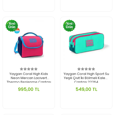
Yaygan Coral High Kids
Yaygan Coral Hıgh Sport Su
Neon Mercan Lacivert
Yeşili Çivit İki Bölmeli Kalem
Thermo Beslenme Çantası
Çantası 22264
11894
995,00 TL
549,00 TL