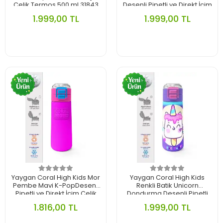
Çelik Termos 500 ml 31843
Desenli Pipetli ve Direkt İçim
Çelik Termos 500 ml 31956
1.999,00 TL
1.999,00 TL
Yaygan Coral High Kids Mor
Yaygan Coral High Kids
Pembe Mavi K-PopDesenli
Renkli Batik Unicorn
Pipetli ve Direkt İçim Çelik
Dondurma Desenli Pipetli
Termos 500 ml 31831
Çelik Termos 500 ml 31801
1.816,00 TL
1.999,00 TL