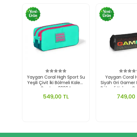
Yaygan Coral Hıgh Sport Su
Yaygan Coral H
Yeşili Çivit İki Bölmeli Kalem
Siyah Gri Gamer 
Çantası 22264
Bölmeli Kalem Ça
549,00 TL
749,00 