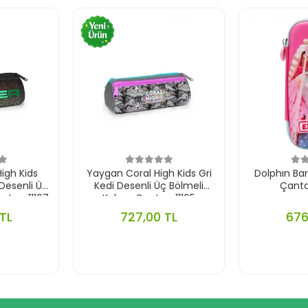
igh Kids
Yaygan Coral High Kids Gri
Dolphın Ba
Desenli Üç
Kedi Desenli Üç Bölmeli
Çant
ntası 11167
Kalem Çantası 11165
TL
727,00 TL
676