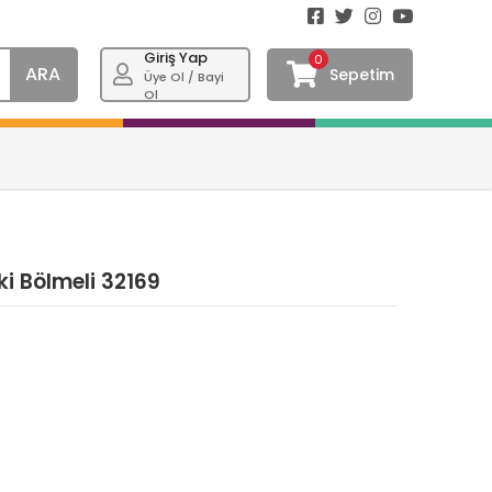
Giriş Yap
0
ARA
Sepetim
Üye Ol / Bayi
Ol
i Bölmeli 32169