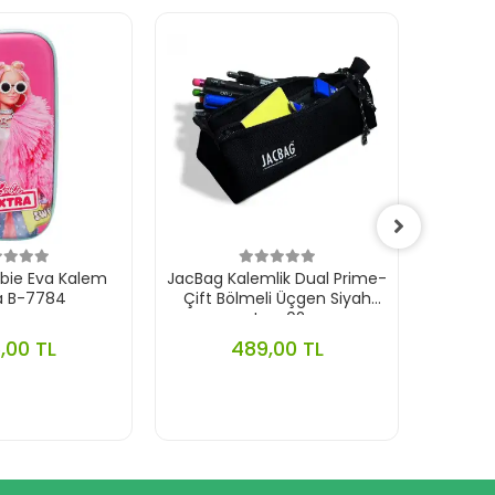
rbie Eva Kalem
JacBag Kalemlik Dual Prime-
Yayg
a B-7784
Çift Bölmeli Üçgen Siyah
Pembe 
Jac-02
Desenl
,00 TL
489,00 TL