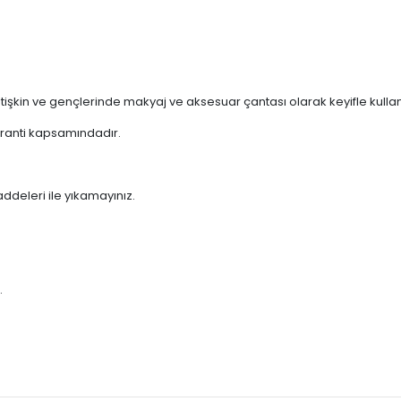
 yetişkin ve gençlerinde makyaj ve aksesuar çantası olarak keyifle kull
garanti kapsamındadır.
deleri ile yıkamayınız.
.