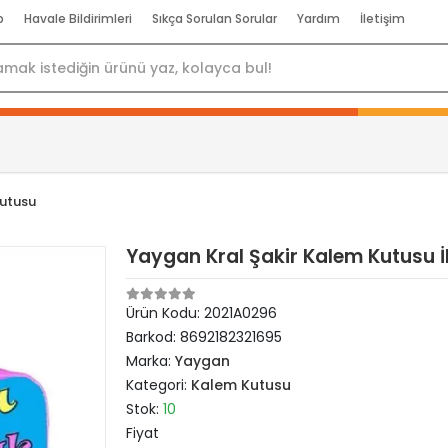
p
Havale Bildirimleri
Sıkça Sorulan Sorular
Yardım
İletişim
utusu
Yaygan Kral Şakir Kalem Kutusu İk
Ürün Kodu:
2021A0296
Barkod:
8692182321695
Marka:
Yaygan
Kategori:
Kalem Kutusu
Stok:
10
Fiyat