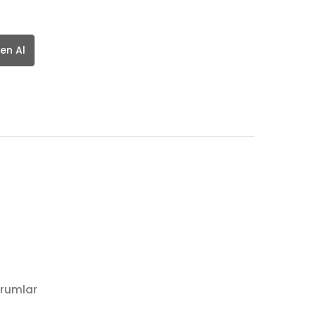
en Al
rumlar