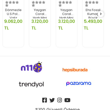
Dönmezler
Yaygan
Yaygan
Ehs Fossil
U.S Polo
Coral
Coral
Kumaş
Valiz
Hıgh Mini
Hıgh Mini
Büyük
9.062,00
3.120,00
3.120,00
5.493,00
Kumas
Valiz
Valiz
Valiz
Pilot
Desenli
Desenli
Siyah
TL
TL
TL
TL
Lacivert
16757
16779
Plplt8094
%100 Güvenli Ödeme