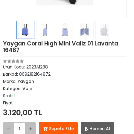
Yaygan Coral Hıgh Mini Valiz 01 Lavanta
16487
Ürün Kodu:
2023A1288
Barkod:
8692182164872
Marka:
Yaygan
Kategori:
Valiz
Stok:
1
Fiyat
3.120,00 TL
Sepete Ekle
Hemen Al