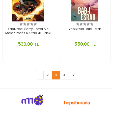
Yapıkredi Harry Potter Ve
Yapıkredi Babı Esrar
Melez Prens 6.Kitap 41. Baskı
530,00 TL
550,00 TL
1
2
3
4
5