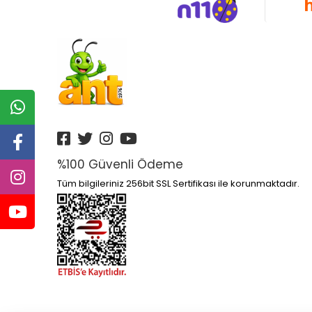
Altın Kitaplar Yayınları
Altın Nokta Yayınları
Altınyıldız
Anatolia Kitap Yayınları
Anatolian
Ankara Yayınları
Anonim Yayınları
%100 Güvenli Ödeme
Ant
Tüm bilgileriniz 256bit SSL Sertifikası ile korunmaktadır.
Antik Yayınları
Antrenmanlarla Yayınları
Aperatifyayınları
Aprıl Yayınları
Apron Yayınları
Arı Yayıncılık