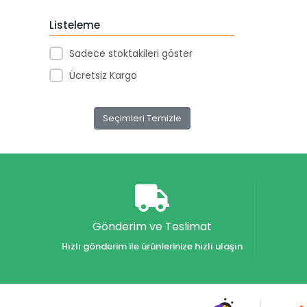
Akar Kırtasiye
Listeleme
Akçağ Yayınları
Sadece stoktakileri göster
Aktive Oyuncak
Ücretsiz Kargo
Akvaryum Yayınları
Alex
Seçimleri Temizle
Alfa
Alfa Yayınları
Alfabe Yayınları
Aliş
Alpino
Gönderim ve Teslimat
Alpino Çocuk Yayınları
Hızlı gönderim ile ürünlerinize hızlı ulaşın
Altın
Altın Karma Yayınları
Altın Kitaplar Yayınevi