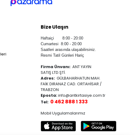
Bize Ulaşın
Haftaiçi 8:00 - 20:00
Cumartesi 8:00 - 20:00
Saatleri arasında ulaşabilirsiniz.
leri
Resmi Tatil Günleri Hariç
Firma Ünvanı:
ANT YAYIN
SATIŞ LTD.ŞTİ.
Adres:
GÜLBAHARHATUN MAH.
FAİK DIRANAZ CAD. ORTAHİSAR /
TRABZON
Eposta:
info@antkirtasiye.com.tr
0 462 888 1 333
Tel:
Mobil Uygulamalarımız