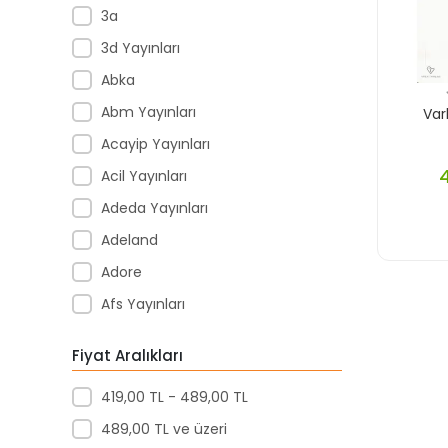
3a
3d Yayınları
Abka
Abm Yayınları
Var
Acayip Yayınları
Acil Yayınları
Adeda Yayınları
Adeland
Adore
Afs Yayınları
Agapi Yayınları
Fiyat Aralıkları
Agt
419,00 TL - 489,00 TL
Aıhao
489,00 TL ve üzeri
Akademi Denizi Yayınları