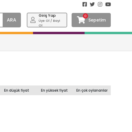
Giriş Yap
0
ARA
Sepetim
Üye Ol / Bayi
Ol
En düşük fiyat
En yüksek fiyat
En çok oylananlar