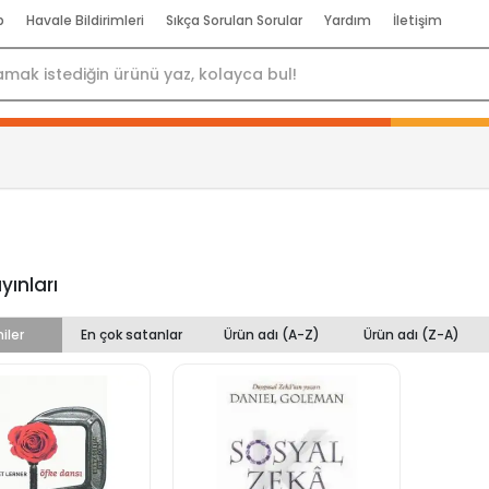
p
Havale Bildirimleri
Sıkça Sorulan Sorular
Yardım
İletişim
yınları
iler
En çok satanlar
Ürün adı (A-Z)
Ürün adı (Z-A)