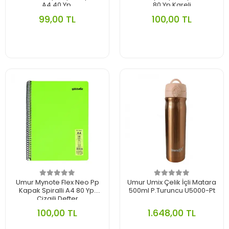
A4 40 Yp.
80 Yp.Kareli
99,00 TL
100,00 TL
Umur Mynote Flex Neo Pp
Umur Umix Çelik İçli Matara
Kapak Spiralli A4 80 Yp.
500ml P.Turuncu U5000-Pt
Çizgili Defter
100,00 TL
1.648,00 TL