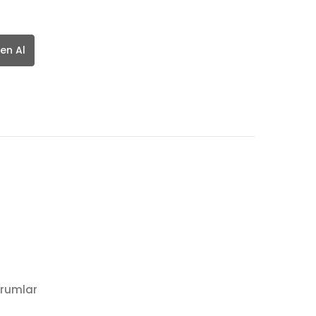
en Al
rumlar