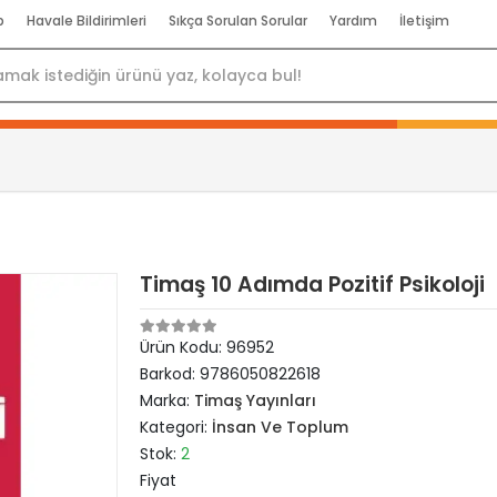
p
Havale Bildirimleri
Sıkça Sorulan Sorular
Yardım
İletişim
Timaş 10 Adımda Pozitif Psikoloji
Ürün Kodu:
96952
Barkod:
9786050822618
Marka:
Timaş Yayınları
Kategori:
İnsan Ve Toplum
Stok:
2
Fiyat