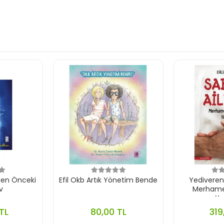
den Önceki
Efil Okb Artık Yönetim Bende
Yediveren S
v
Merhamet
Yet
TL
80,00 TL
319