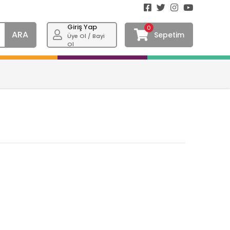
Giriş Yap
0
ARA
Sepetim
Üye Ol / Bayi
Ol