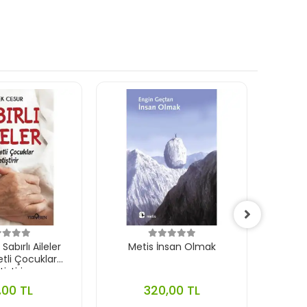
abırlı Aileler
Metis İnsan Olmak
Timaş 
li Çocuklar
iştirir
,00 TL
320,00 TL