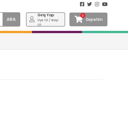
Giriş Yap
0
ARA
Sepetim
Üye Ol / Bayi
Ol