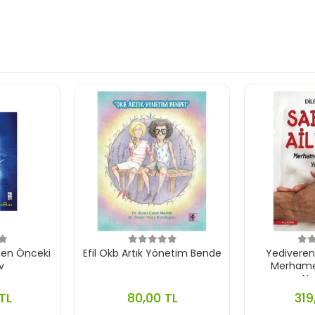
den Önceki
Efil Okb Artık Yönetim Bende
Yediveren S
v
Merhamet
Yet
TL
80,00 TL
319