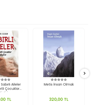
abırlı Aileler
Metis İnsan Olmak
Timaş 
li Çocuklar
iştirir
,00 TL
320,00 TL