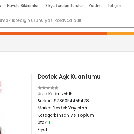
p
Havale Bildirimleri
Sıkça Sorulan Sorular
Yardım
İletişim
Destek Aşk Kuantumu
Ürün Kodu:
75616
Barkod:
9786054455478
Marka:
Destek Yayınları
Kategori:
İnsan Ve Toplum
Stok:
1
Fiyat