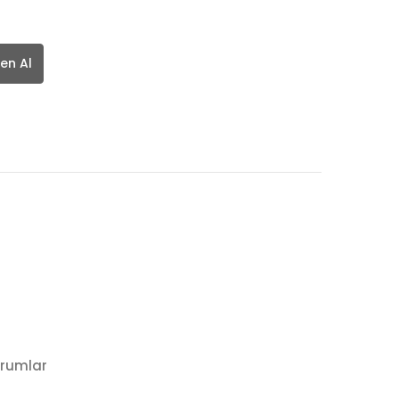
en Al
rumlar