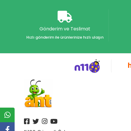
Akvaryum Yayınları
Alex
Alfa
Gönderim ve Teslimat
Alfa Yayınları
Hızlı gönderim ile ürünlerinize hızlı ulaşın
Alfabe Yayınları
Aliş
Alpino
Alpino Çocuk Yayınları
Altın
Altın Karma Yayınları
Altın Kitaplar Yayınevi
Altın Kitaplar Yayınları
Altın Nokta Yayınları
Altınyıldız