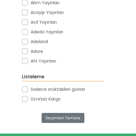
Abm Yayınları
Acayip Yayınları
Acil Yayınları
Adeda Yayınları
Adeland
Adore
Afs Yayınları
Agapi Yayınları
Listeleme
Agt
Sadece stoktakileri göster
Aıhao
Ücretsiz Kargo
Akademi Denizi Yayınları
Akar Kırtasiye
Seçimleri Temizle
Akçağ Yayınları
Aktive Oyuncak