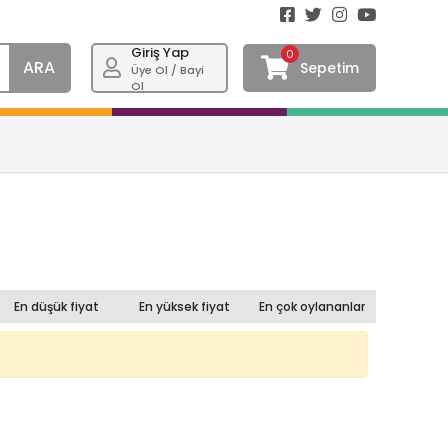
Giriş Yap
0
ARA
Sepetim
Üye Ol / Bayi
Ol
En düşük fiyat
En yüksek fiyat
En çok oylananlar