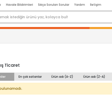
p
Havale Bildirimleri
Sıkça Sorulan Sorular
Yardım
İletişim
Dış Ticaret
iler
En çok satanlar
Ürün adı (A-Z)
Ürün adı (Z-A)
bulunamadı.