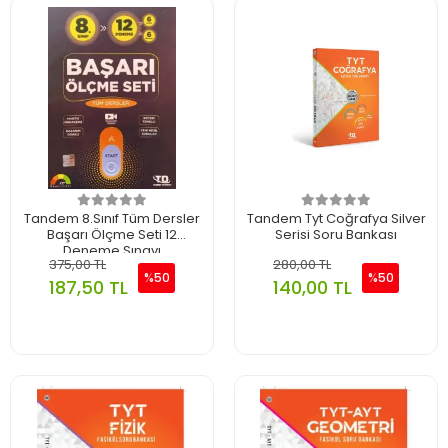
Tandem 8.Sınıf Tüm Dersler
Tandem Tyt Coğrafya Silver
Başarı Ölçme Seti 12
Serisi Soru Bankası
Deneme Sınavı
375,00 TL
280,00 TL
%50
%50
187,50 TL
140,00 TL