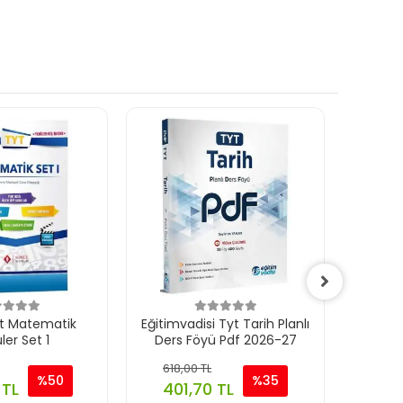
t Matematik
Eğitimvadisi Tyt Tarih Planlı
3D Tyt 
er Set 1
Ders Föyü Pdf 2026-27
Def
618,00 TL
514,
%50
%35
 TL
401,70 TL
33