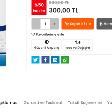
600,00 TL
%50
300,00 TL
indirim
Sepete Ekle
Hem
Favorilerime ekle
Güvenli Alışveriş
İade ve Değişim
çıklaması
Garanti ve Teslimat
Taksit Seçenekleri
Yo