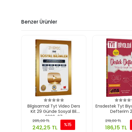
Benzer Ürünler
Bilgisarmal Tyt Video Ders
Ensdestek Tyt Biyo
Kit 29 Günde Sosyal Bil.
Defterim 
2026-27
285,00 TL
219,00 TL
%15
242,25 TL
186,15 TL