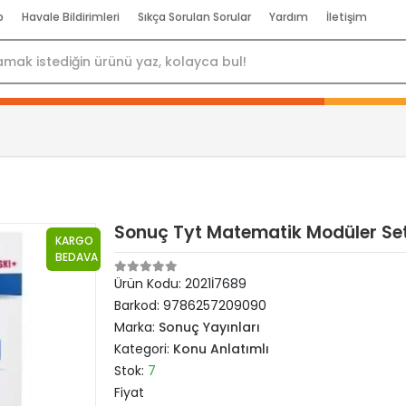
p
Havale Bildirimleri
Sıkça Sorulan Sorular
Yardım
İletişim
Sonuç Tyt Matematik Modüler Set
KARGO
BEDAVA
Ürün Kodu:
2021İ7689
Barkod:
9786257209090
Marka:
Sonuç Yayınları
Kategori:
Konu Anlatımlı
Stok:
7
Fiyat