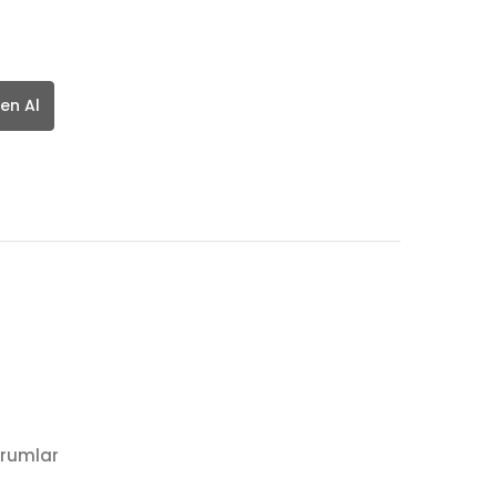
en Al
rumlar