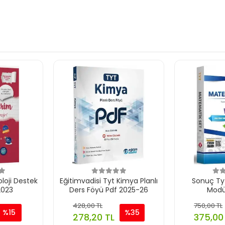
loji Destek
Eğitimvadisi Tyt Kimya Planlı
Sonuç Ty
2023
Ders Föyü Pdf 2025-26
Modül
428,00 TL
750,00 TL
%15
%35
278,20 TL
375,00