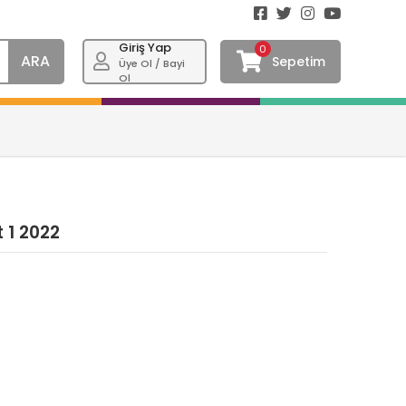
Giriş Yap
0
ARA
Sepetim
Üye Ol / Bayi
Ol
 1 2022