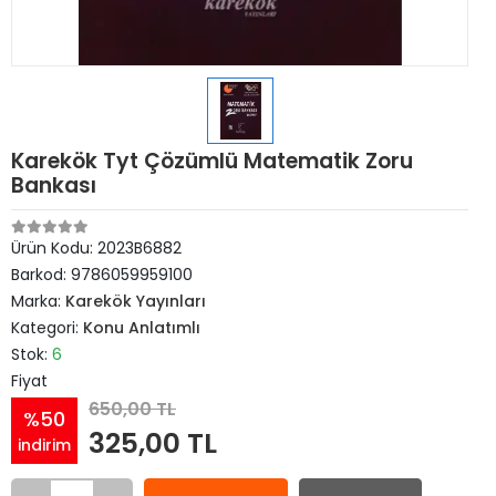
Karekök Tyt Çözümlü Matematik Zoru
Bankası
Ürün Kodu:
2023B6882
Barkod:
9786059959100
Marka:
Karekök Yayınları
Kategori:
Konu Anlatımlı
Stok:
6
Fiyat
650,00 TL
%50
325,00 TL
indirim