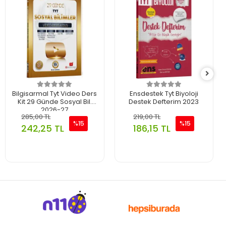
Bilgisarmal Tyt Video Ders
Ensdestek Tyt Biyoloji
Kit 29 Günde Sosyal Bil.
Destek Defterim 2023
2026-27
285,00 TL
219,00 TL
%15
%15
242,25 TL
186,15 TL