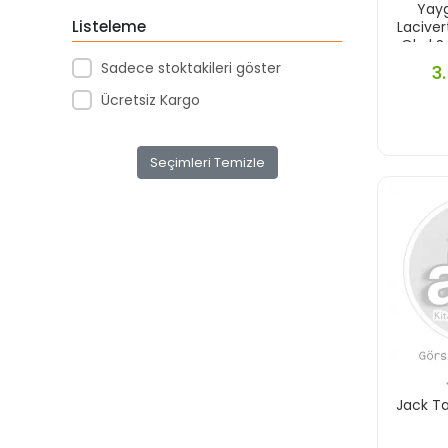
Me Çanta
Yayg
Listeleme
Laciver
Micro
Okul S
Sadece stoktakileri göster
Noki
3
Ücretsiz Kargo
Özkara Çanta
Timon Global
Seçimleri Temizle
Tom Çanta
Yaygan
Jack Ta