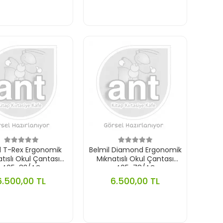
l T-Rex Ergonomik
Belmil Diamond Ergonomik
tıslı Okul Çantası
Mıknatıslı Okul Çantası
405-83/AG
405-78/AG
6.500,00 TL
6.500,00 TL