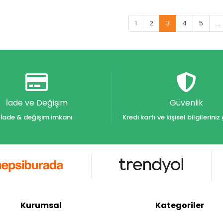
1
2
3
4
5
...
İade ve Değişim
Güvenlik
İade & değişim imkanı
Kredi kartı ve kişisel bilgilerin
Kurumsal
Kategoriler