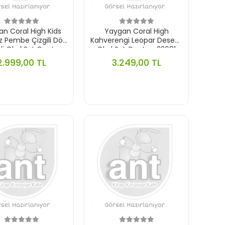
n Coral High Kids
Yaygan Coral High
 Pembe Çizgili Dört
Kahverengi Leopar Desenli
i Okul Sırt Çantası
Okul Sırt Çantası 23681
23771
2.999,00 TL
3.249,00 TL