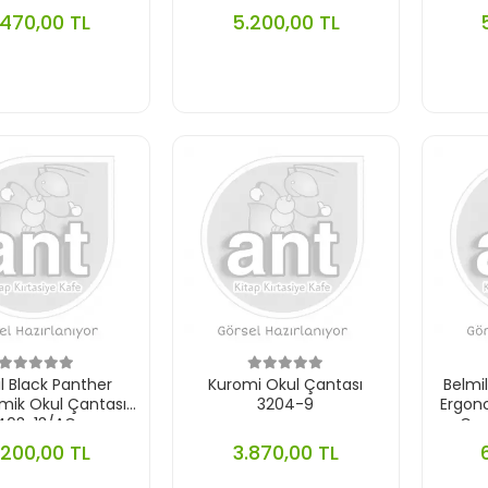
.470,00 TL
5.200,00 TL
l Black Panther
Kuromi Okul Çantası
Belmi
mik Okul Çantası
3204-9
Ergono
403-13/AG
Çan
.200,00 TL
3.870,00 TL