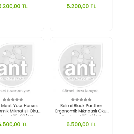
5.200,00 TL
5.200,00 TL
l Meet Your Horses
Belmil Black Panther
mik Mıknatıslı Okul
Ergonomik Mıknatıslı Okul
tası 405-83/AG
Çantası 405-41/AG
6.500,00 TL
6.500,00 TL