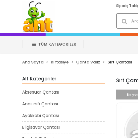
Sipariş Taki
TÜM KATEGORİLER
Ana Sayfa
Kırtasiye
Çanta Valiz
Sırt Çantası
Alt Kategoriler
Sırt Çan
Aksesuar Çantası
En yen
Anasınıfı Çantası
Ayakkabı Çantası
Bilgisayar Çantası