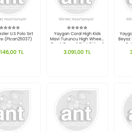
ler U.S Polo Sırt
Yaygan Coral High Kids
Yayga
sı (Plcan25037)
Mavi Turuncu High Wheels
Beyaz
Truck Desenli Dört Bölmeli
Sı
Okul Sırt Çantası 23778
.146,00 TL
3.091,00 TL