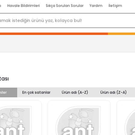
p
Havale Bildirimleri
Sıkça Sorulan Sorular
Yardım
İletişim
tası
iler
En çok satanlar
Ürün adı (A-Z)
Ürün adı (Z-A)