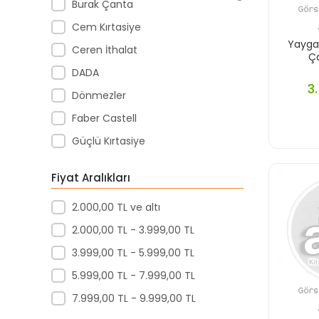
Burak Çanta
Cem Kırtasiye
Yaygan
Ceren İthalat
Ç
DADA
3
Dönmezler
Faber Castell
Güçlü Kırtasiye
Jacbag
Fiyat Aralıkları
Karaoğlu
2.000,00 TL ve altı
Karınca Çanta
2.000,00 TL - 3.999,00 TL
Koçak Çanta
3.999,00 TL - 5.999,00 TL
KÜÇÜK ESNAF
5.999,00 TL - 7.999,00 TL
Liz
7.999,00 TL - 9.999,00 TL
Mattel