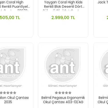
an Coral High
Yaygan Coral High Kids
Jack 
t Renkli Puantiyeli
Renkli Blok Desenli Dört
ırt Çantası 23672
Bölmeli Okul Sırt Çantası
23775
.505,00 TL
2.999,00 TL
ilon Okul Çantası
Belmil Pegasus Ergonomik
Belmi
2035
Okul Çantası 403-13/AG
Okul 