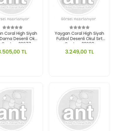
n Coral High Siyah
Yaygan Coral High Siyah
 Dama Desenli Okul
Futbol Desenli Okul Sırt
rt Çantası 23677
Çantası 23698
3.505,00 TL
3.249,00 TL