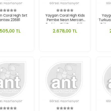
 Coral Hıgh Sırt
Yaygan Coral High Kids
Yayga
antası 23681
Pembe Neon Mercan
Turkuaz
Fashion Girl Desenli Üç
Bölmel
Bölmeli Okul Sırt Çantası
.505,00 TL
2.678,00 TL
23669