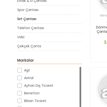
Evrak & El Çantası
Spor Çantası
Sırt Çantası
Dönmez
Telefon Çantası
Çanta
Valiz
3
Çekçek Çanta
Markalar
Agt
Astral
Ayhan Dış Ticaret
Benetton
Bilsan Ticaret