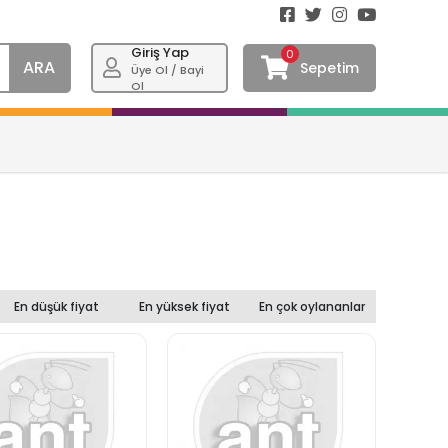
Giriş Yap
0
ARA
Sepetim
Üye Ol / Bayi
Ol
En düşük fiyat
En yüksek fiyat
En çok oylananlar