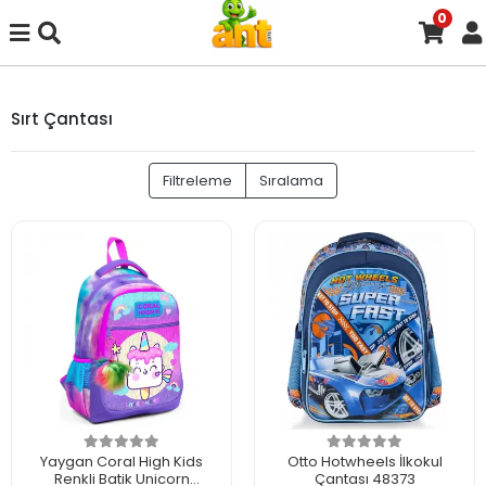
0
Sırt Çantası
Filtreleme
Sıralama
Yaygan Coral High Kids
Otto Hotwheels İlkokul
Renkli Batik Unicorn
Çantası 48373