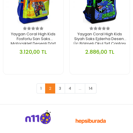
Yaygan Coral High Kids
Yaygan Coral High Kids
Fosforlu Sarı Saks
Siyah Saks Ejderha Desenli
Motorsiklet Desenli Dört
Üç Bölmeli Okul Sırt Çantası
Bölmeli Okul Sırt Çantası
23485
3.120,00 TL
2.886,00 TL
23742
1
2
3
4
...
14