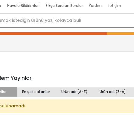
p
Havale Bildirimleri
Sıkça Sorulan Sorular
Yardım
İletişim
alem Yayınları
iler
En çok satanlar
Ürün adı (A-Z)
Ürün adı (Z-A)
bulunamadı.