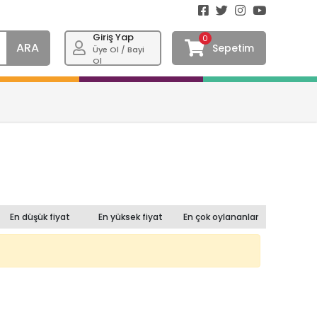
Giriş Yap
0
ARA
Sepetim
Üye Ol / Bayi
Ol
En düşük fiyat
En yüksek fiyat
En çok oylananlar