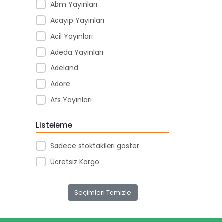
Abm Yayınları
Acayip Yayınları
Acil Yayınları
Adeda Yayınları
Adeland
Adore
Afs Yayınları
Agapi Yayınları
Listeleme
Agt
Sadece stoktakileri göster
Aıhao
Ücretsiz Kargo
Akademi Denizi Yayınları
Akar Kırtasiye
Seçimleri Temizle
Akçağ Yayınları
Aktive Oyuncak