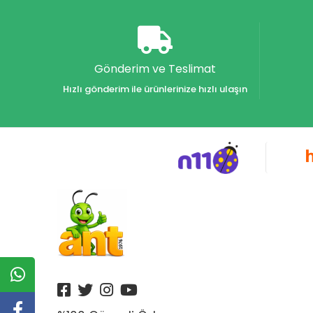
Akvaryum Yayınları
Alex
Alfa
Gönderim ve Teslimat
Alfa Yayınları
Hızlı gönderim ile ürünlerinize hızlı ulaşın
Alfabe Yayınları
Aliş
Alpino
Alpino Çocuk Yayınları
Altın
Altın Karma Yayınları
Altın Kitaplar Yayınevi
Altın Kitaplar Yayınları
Altın Nokta Yayınları
Altınyıldız