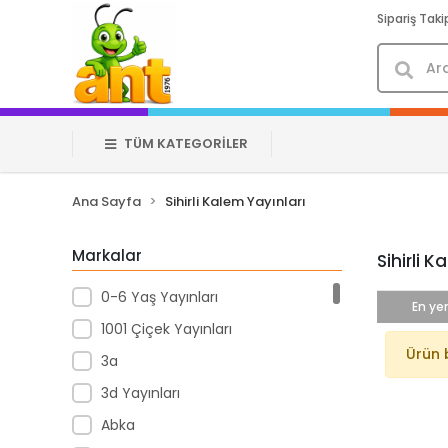
Sipariş Taki
TÜM KATEGORİLER
Ana Sayfa
Sihirli Kalem Yayınları
Markalar
Sihirli K
0-6 Yaş Yayınları
En yen
1001 Çiçek Yayınları
Ürün 
3a
3d Yayınları
Abka