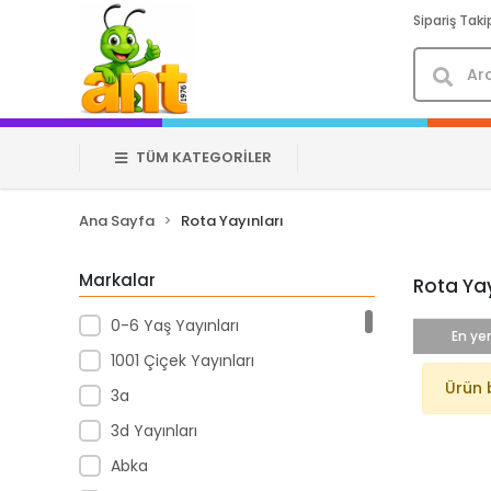
Sipariş Taki
TÜM KATEGORİLER
Ana Sayfa
Rota Yayınları
Markalar
Rota Yay
0-6 Yaş Yayınları
En yen
1001 Çiçek Yayınları
Ürün 
3a
3d Yayınları
Abka