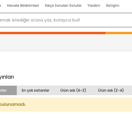
p
Havale Bildirimleri
Sıkça Sorulan Sorular
Yardım
İletişim
ınları
iler
En çok satanlar
Ürün adı (A-Z)
Ürün adı (Z-A)
bulunamadı.