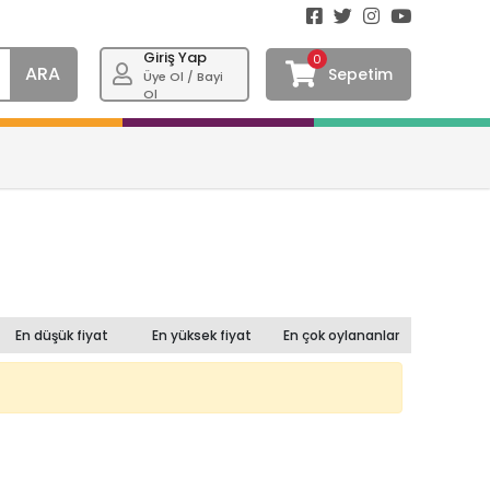
Giriş Yap
0
ARA
Sepetim
Üye Ol / Bayi
Ol
En düşük fiyat
En yüksek fiyat
En çok oylananlar