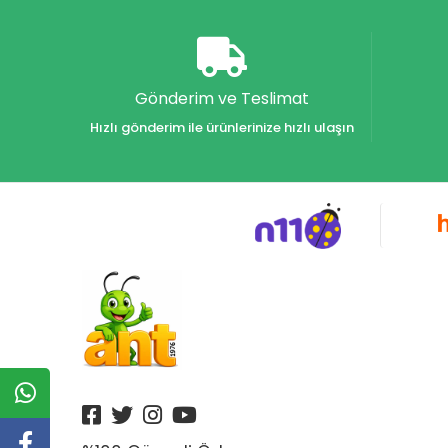
Akvaryum Yayınları
Alex
Alfa
Gönderim ve Teslimat
Alfa Yayınları
Hızlı gönderim ile ürünlerinize hızlı ulaşın
Alfabe Yayınları
Aliş
Alpino
Alpino Çocuk Yayınları
Altın
Altın Karma Yayınları
Altın Kitaplar Yayınevi
Altın Kitaplar Yayınları
Altın Nokta Yayınları
Altınyıldız