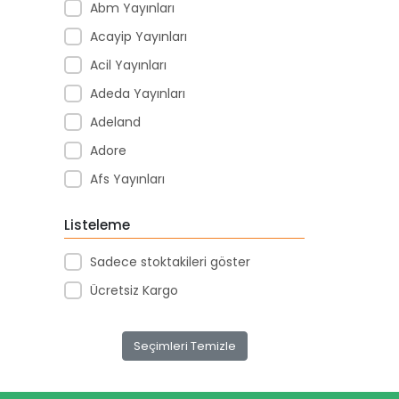
Abm Yayınları
Acayip Yayınları
Acil Yayınları
Adeda Yayınları
Adeland
Adore
Afs Yayınları
Agapi Yayınları
Listeleme
Agt
Sadece stoktakileri göster
Aıhao
Ücretsiz Kargo
Akademi Denizi Yayınları
Akar Kırtasiye
Seçimleri Temizle
Akçağ Yayınları
Aktive Oyuncak