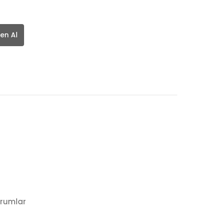
en Al
rumlar