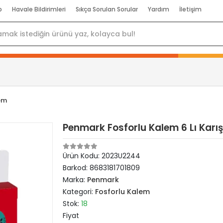
p
Havale Bildirimleri
Sıkça Sorulan Sorular
Yardım
İletişim
em
Penmark Fosforlu Kalem 6 Lı Karı
Ürün Kodu:
2023U2244
Barkod:
8683181701809
Marka:
Penmark
Kategori:
Fosforlu Kalem
Stok:
18
Fiyat