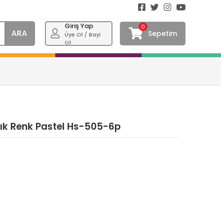
Giriş Yap
0
ARA
Sepetim
Üye Ol / Bayi
Ol
şık Renk Pastel Hs-505-6p