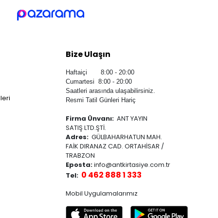
Bize Ulaşın
Haftaiçi 8:00 - 20:00
Cumartesi 8:00 - 20:00
Saatleri arasında ulaşabilirsiniz.
leri
Resmi Tatil Günleri Hariç
Firma Ünvanı:
ANT YAYIN
SATIŞ LTD.ŞTİ.
Adres:
GÜLBAHARHATUN MAH.
FAİK DIRANAZ CAD. ORTAHİSAR /
TRABZON
Eposta:
info@antkirtasiye.com.tr
0 462 888 1 333
Tel:
Mobil Uygulamalarımız