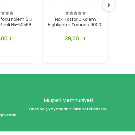
orlu Kalem 6 Lı
Noki Fosforlu Kalem
Nok
l Simli Hs-50568
Highlighter Turuncu 9000t
Highl
,00 TL
39,00 TL
Müşteri Memnuniyeti
Öneri ve şikayetlerinizi bize iletebilirsiniz.
iz güvende