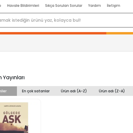
p
Havale Bildirimleri
Sıkça Sorulan Sorular
Yardım
İletişim
 Yayınları
iler
En çok satanlar
Ürün adı (A-Z)
Ürün adı (Z-A)