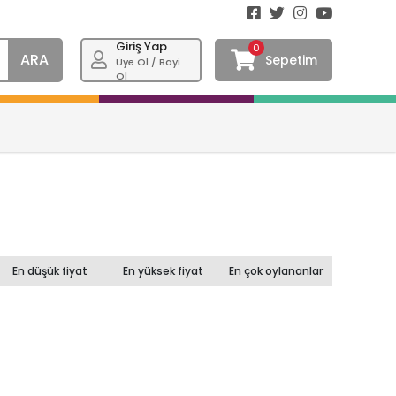
Giriş Yap
0
ARA
Sepetim
Üye Ol / Bayi
Ol
En düşük fiyat
En yüksek fiyat
En çok oylananlar