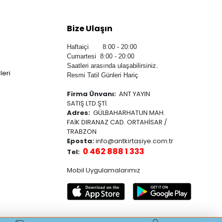
Bize Ulaşın
Haftaiçi 8:00 - 20:00
Cumartesi 8:00 - 20:00
Saatleri arasında ulaşabilirsiniz.
leri
Resmi Tatil Günleri Hariç
Firma Ünvanı:
ANT YAYIN
SATIŞ LTD.ŞTİ.
Adres:
GÜLBAHARHATUN MAH.
FAİK DIRANAZ CAD. ORTAHİSAR /
TRABZON
Eposta:
info@antkirtasiye.com.tr
0 462 888 1 333
Tel:
Mobil Uygulamalarımız