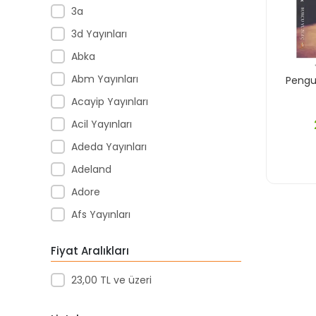
3a
3d Yayınları
Abka
Abm Yayınları
Pengu
Acayip Yayınları
Acil Yayınları
Adeda Yayınları
Adeland
Adore
Afs Yayınları
Agapi Yayınları
Fiyat Aralıkları
Agt
23,00 TL ve üzeri
Aıhao
Akademi Denizi Yayınları