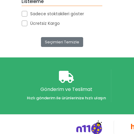
Listeleme
Akar Kırtasiye
Sadece stoktakileri göster
Akçağ Yayınları
Ücretsiz Kargo
Aktive Oyuncak
Akvaryum Yayınları
Seçimleri Temizle
Alex
Alfa
Alfa Yayınları
Alfabe Yayınları
Aliş
Gönderim ve Teslimat
Alpino
Hızlı gönderim ile ürünlerinize hızlı ulaşın
Alpino Çocuk Yayınları
Altın
Altın Karma Yayınları
Altın Kitaplar Yayınevi