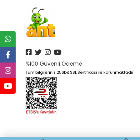
Altın Kitaplar Yayınları
Altın Nokta Yayınları
Altınyıldız
Anatolia Kitap Yayınları
Anatolian
Ankara Yayınları
%100 Güvenli Ödeme
Anonim Yayınları
Tüm bilgileriniz 256bit SSL Sertifikası ile korunmaktadır.
Ant
Antik Yayınları
Antrenmanlarla Yayınları
Aperatifyayınları
Aprıl Yayınları
Apron Yayınları
Arı Yayıncılık