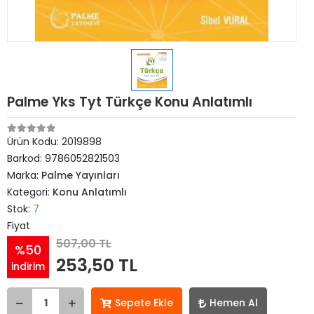
Palme Yks Tyt Türkçe Konu Anlatımlı
Ürün Kodu:
2019898
Barkod:
9786052821503
Marka:
Palme Yayınları
Kategori:
Konu Anlatımlı
Stok:
7
Fiyat
507,00 TL
%50
253,50 TL
indirim
Sepete Ekle
Hemen Al