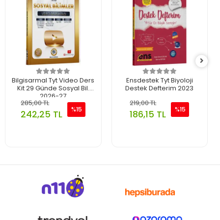
Bilgisarmal Tyt Video Ders
Ensdestek Tyt Biyoloji
Kit 29 Günde Sosyal Bil.
Destek Defterim 2023
2026-27
285,00 TL
219,00 TL
%15
%15
242,25 TL
186,15 TL