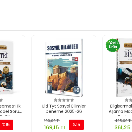
eometri İlk
Ulti Tyt Sosyal Bilimler
Bilgisarmal 
odel Soru
Deneme 2025-26
Aşama Maar
26-27
Bankas
199,00 TL
425,00 TL
%15
%15
169,15 TL
361,25