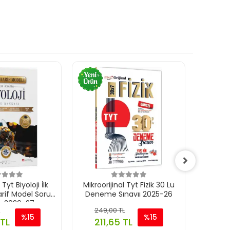
Tyt Biyoloji İlk
Mikroorijinal Tyt Fizik 30 Lu
Mikroori
if Model Soru
Deneme Sınavıı 2025-26
Denem
ı 2026-27
249,00 TL
559,
%15
%15
 TL
211,65 TL
475