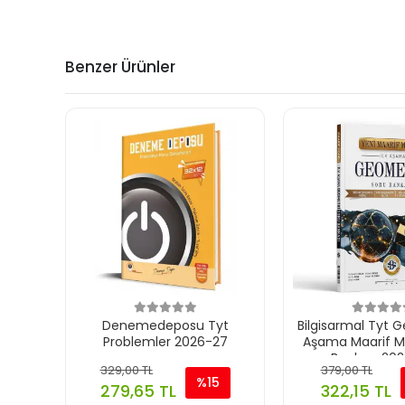
Benzer Ürünler
Denemedeposu Tyt
Bilgisarmal Tyt G
Problemler 2026-27
Aşama Maarif M
Bankası 20
329,00 TL
379,00 TL
%15
279,65 TL
322,15 TL