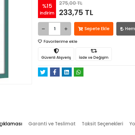
275,00 TL
%15
233,75 TL
indirim
Sepete Ekle
Hem
Favorilerime ekle
Güvenli Alışveriş
İade ve Değişim
çıklaması
Garanti ve Teslimat
Taksit Seçenekleri
Yo