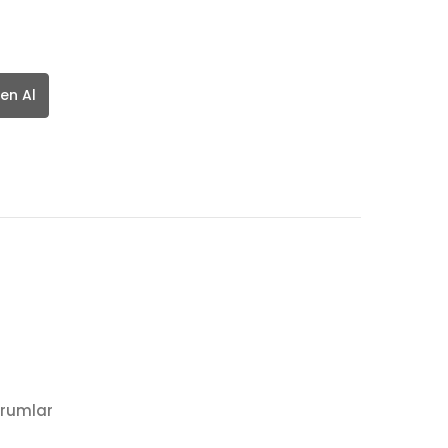
en Al
rumlar