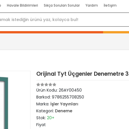
p
Havale Bildirimleri
Sıkça Sorulan Sorular
Yardım
İletişim
Orijinal Tyt Üçgenler Denemetre
Ürün Kodu:
26AY00450
Barkod:
9786255708250
Marka:
İşler Yayınları
Kategori:
Deneme
Stok:
20+
Fiyat