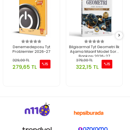
Denemedeposu Tyt
Bilgisarmal Tyt Geometri İlk
Problemler 2026-27
Aşama Maarif Model Soru
Bankası 2026-27
329,00 TL
379,00 TL
%15
%15
279,65 TL
322,15 TL