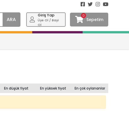
Giriş Yap
0
ARA
Sepetim
Üye Ol / Bayi
Ol
En düşük fiyat
En yüksek fiyat
En çok oylananlar