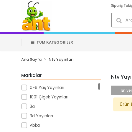
Sipariş Taki
TÜM KATEGORİLER
Ana Sayfa
Ntv Yayınları
Markalar
Ntv Yayı
0-6 Yaş Yayınları
En yen
1001 Çiçek Yayınları
Ürün 
3a
3d Yayınları
Abka