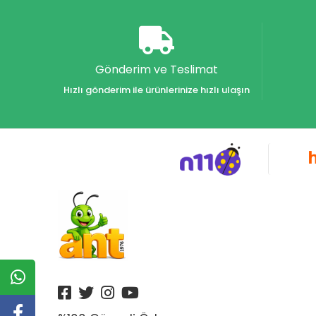
Akvaryum Yayınları
Alex
Alfa
Gönderim ve Teslimat
Alfa Yayınları
Hızlı gönderim ile ürünlerinize hızlı ulaşın
Alfabe Yayınları
Aliş
Alpino
Alpino Çocuk Yayınları
Altın
Altın Karma Yayınları
Altın Kitaplar Yayınevi
Altın Kitaplar Yayınları
Altın Nokta Yayınları
Altınyıldız