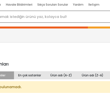
p
Havale Bildirimleri
Sıkça Sorulan Sorular
Yardım
İletişim
nları
iler
En çok satanlar
Ürün adı (A-Z)
Ürün adı (Z-A)
bulunamadı.