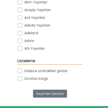
Abm Yayınları
Acayip Yayınları
Acil Yayınları
Adeda Yayınları
Adeland
Adore
Afs Yayınları
Agapi Yayınları
Listeleme
Agt
Sadece stoktakileri göster
Aıhao
Ücretsiz Kargo
Akademi Denizi Yayınları
Akar Kırtasiye
Seçimleri Temizle
Akçağ Yayınları
Aktive Oyuncak