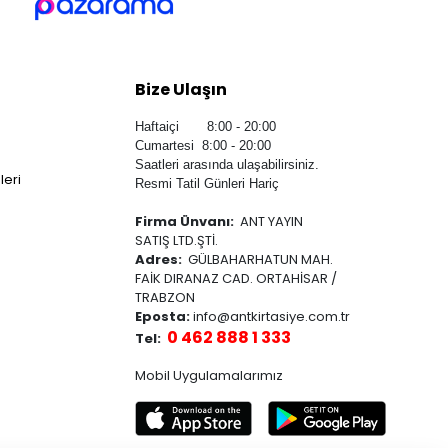
Bize Ulaşın
Haftaiçi 8:00 - 20:00
Cumartesi 8:00 - 20:00
Saatleri arasında ulaşabilirsiniz.
leri
Resmi Tatil Günleri Hariç
Firma Ünvanı:
ANT YAYIN
SATIŞ LTD.ŞTİ.
Adres:
GÜLBAHARHATUN MAH.
FAİK DIRANAZ CAD. ORTAHİSAR /
TRABZON
Eposta:
info@antkirtasiye.com.tr
0 462 888 1 333
Tel:
Mobil Uygulamalarımız