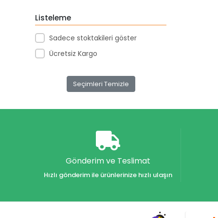
Akar Kırtasiye
Listeleme
Akçağ Yayınları
Sadece stoktakileri göster
Aktive Oyuncak
Ücretsiz Kargo
Akvaryum Yayınları
Alex
Seçimleri Temizle
Alfa
Alfa Yayınları
Alfabe Yayınları
Aliş
Alpino
Gönderim ve Teslimat
Alpino Çocuk Yayınları
Hızlı gönderim ile ürünlerinize hızlı ulaşın
Altın
Altın Karma Yayınları
Altın Kitaplar Yayınevi