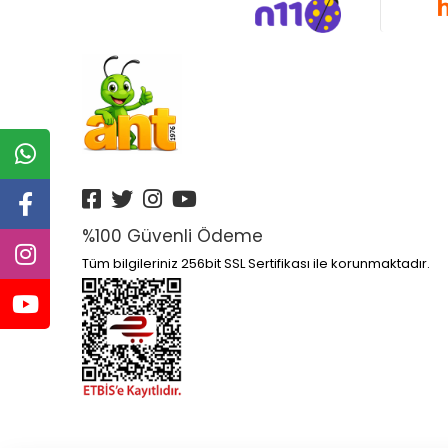
Altın Kitaplar Yayınları
Altın Nokta Yayınları
Altınyıldız
Anatolia Kitap Yayınları
Anatolian
Ankara Yayınları
Anonim Yayınları
%100 Güvenli Ödeme
Ant
Tüm bilgileriniz 256bit SSL Sertifikası ile korunmaktadır.
Antik Yayınları
Antrenmanlarla Yayınları
Aperatifyayınları
Aprıl Yayınları
Apron Yayınları
Arı Yayıncılık