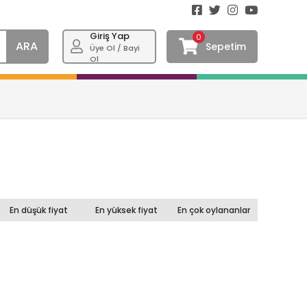
Giriş Yap
0
ARA
Sepetim
Üye Ol / Bayi
Ol
En düşük fiyat
En yüksek fiyat
En çok oylananlar