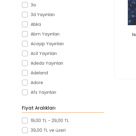
3a
3d Yayınları
Abka
Abm Yayınları
N
Acayip Yayınları
Acil Yayınları
Adeda Yayınları
Adeland
Adore
Afs Yayınları
Agapi Yayınları
Fiyat Aralıkları
Agt
19,00 TL - 29,00 TL
Aıhao
39,00 TL ve üzeri
Akademi Denizi Yayınları