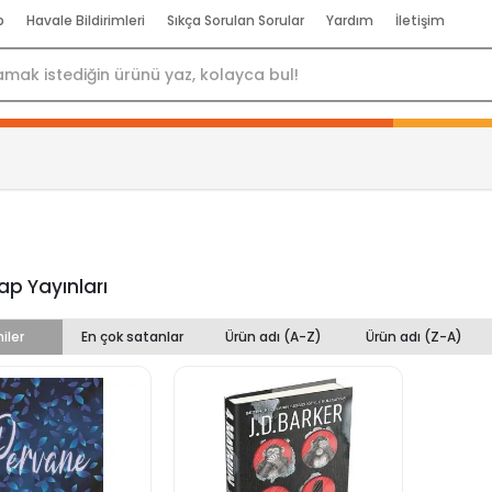
p
Havale Bildirimleri
Sıkça Sorulan Sorular
Yardım
İletişim
ap Yayınları
iler
En çok satanlar
Ürün adı (A-Z)
Ürün adı (Z-A)