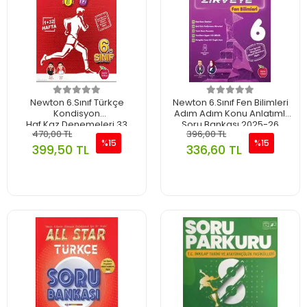
Newton 6.Sınıf Türkçe
Newton 6.Sınıf Fen Bilimleri
Kondisyon
Adım Adım Konu Anlatımlı
Haf.Kaz.Denemeleri 33
Soru Bankası 2025-26
470,00 TL
396,00 TL
Hafta 2025-26
%15
%15
399,50 TL
336,60 TL