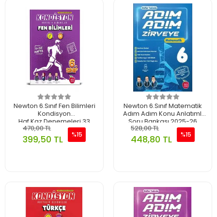
Newton 6.Sınıf Fen Bilimleri
Newton 6.Sınıf Matematik
Kondisyon
Adım Adım Konu Anlatımlı
Haf.Kaz.Denemeleri 33
Soru Bankası 2025-26
470,00 TL
528,00 TL
Hafta 2025-26
%15
%15
399,50 TL
448,80 TL