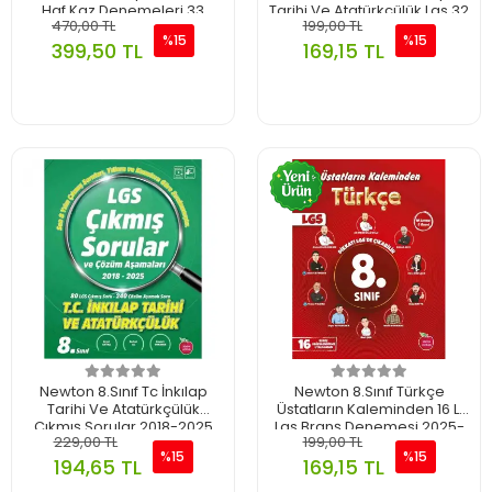
Haf.Kaz.Denemeleri 33
Tarihi Ve Atatürkçülük Lgs 32
470,00 TL
199,00 TL
Hafta 2025-26
Li Branş Denemesi 2025-26
%15
%15
399,50 TL
169,15 TL
Newton 8.Sınıf Tc İnkılap
Newton 8.Sınıf Türkçe
Tarihi Ve Atatürkçülük
Üstatların Kaleminden 16 Lı
Çıkmış Sorular 2018-2025
Lgs Branş Denemesi 2025-
229,00 TL
199,00 TL
26
%15
%15
194,65 TL
169,15 TL