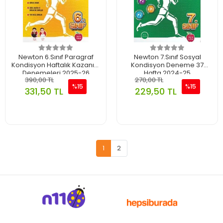
Newton 6.Sınıf Paragraf
Newton 7.Sınıf Sosyal
Kondisyon Haftalık Kazanım
Kondisyon Deneme 37
Denemeleri 2025-26
Hafta 2024-25
390,00 TL
270,00 TL
%15
%15
331,50 TL
229,50 TL
1
2