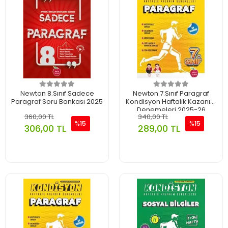
Newton 8.Sınıf Sadece
Newton 7.Sınıf Paragraf
Paragraf Soru Bankası 2025
Kondisyon Haftalık Kazanım
Denemeleri 2025-26
360,00 TL
340,00 TL
%15
%15
306,00 TL
289,00 TL