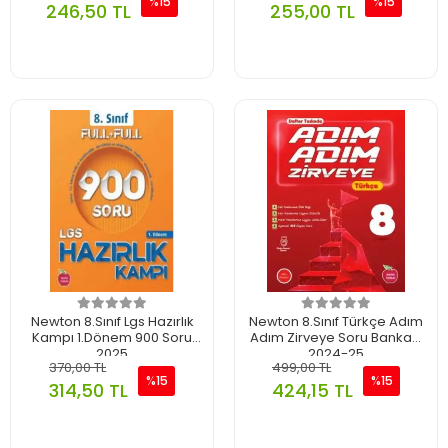
%15
%15
246,50 TL
255,00 TL
Newton 8.Sınıf Lgs Hazırlık
Newton 8.Sınıf Türkçe Adım
Kampı 1.Dönem 900 Soru
Adım Zirveye Soru Bankası
2025
2024-25
370,00 TL
499,00 TL
%15
%15
314,50 TL
424,15 TL