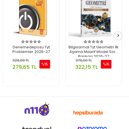
Denemedeposu Tyt
Bilgisarmal Tyt Geometri İlk
Problemler 2026-27
Aşama Maarif Model Soru
Bankası 2026-27
329,00 TL
379,00 TL
%15
%15
279,65 TL
322,15 TL