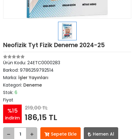
Neofizik Tyt Fizik Deneme 2024-25
Ürün Kodu:
24ETC0000283
Barkod:
9786259792514
Marka:
İşler Yayınları
Kategori:
Deneme
Stok:
6
Fiyat
219,00 TL
%15
186,15 TL
indirim
Sepete Ekle
Hemen Al