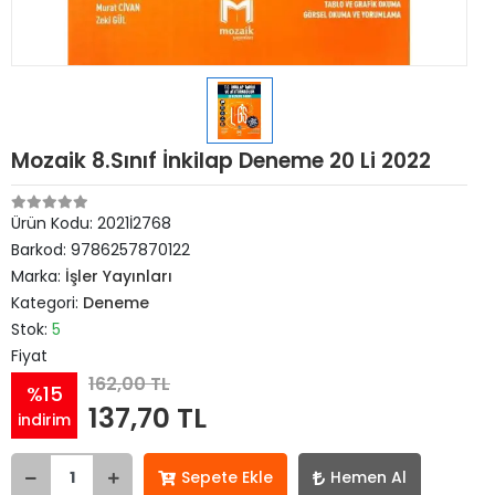
Mozaik 8.Sınıf İnkilap Deneme 20 Li 2022
Ürün Kodu:
2021İ2768
Barkod:
9786257870122
Marka:
İşler Yayınları
Kategori:
Deneme
Stok:
5
Fiyat
162,00 TL
%15
137,70 TL
indirim
Sepete Ekle
Hemen Al