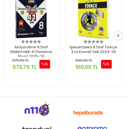
Akılyürütme 8.Sınıf
İşleyenzeka 8.Sınıf Türkçe
Matematik 41 Deneme
3 Lü Kuvvet Seti 2024-25
(Ksg) 2025-26
675,00 TL
600,00 TL
%15
%15
573,75 TL
510,00 TL