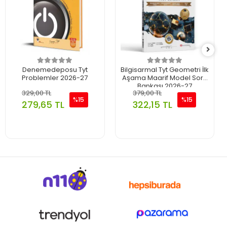
Denemedeposu Tyt
Bilgisarmal Tyt Geometri İlk
Problemler 2026-27
Aşama Maarif Model Soru
Bankası 2026-27
329,00 TL
379,00 TL
%15
%15
279,65 TL
322,15 TL