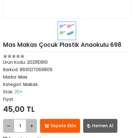
Mas Makas Çocuk Plastik Anaokulu 698
Ürün Kodu:
2021İ10810
Barkod:
8691217069809
Marka:
Mas
Kategori:
Makas
Stok:
20+
Fiyat
45,00 TL
Sepete Ekle
Hemen Al