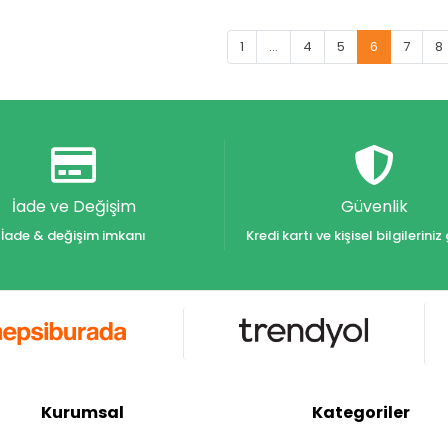
1
...
4
5
6
7
8
İade ve Değişim
Güvenlik
İade & değişim imkanı
Kredi kartı ve kişisel bilgilerin
Kurumsal
Kategoriler