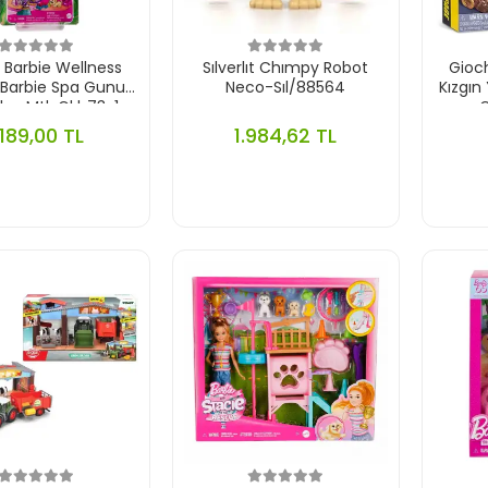
 Barbie Wellness
Sılverlıt Chımpy Robot
Gioc
 Barbie Spa Gunu
Neco-Sıl/88564
Kızgın
lerı Mtl-Gkh73-1
.189,00 TL
1.984,62 TL