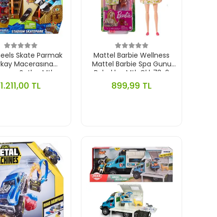
eels Skate Parmak
Mattel Barbie Wellness
kay Macerasına
Mattel Barbie Spa Gunu
angıc Setlerı Mtl-
Bebeklerı Mtl-Gkh73-2
Hgt91-3
1.211,00 TL
899,99 TL