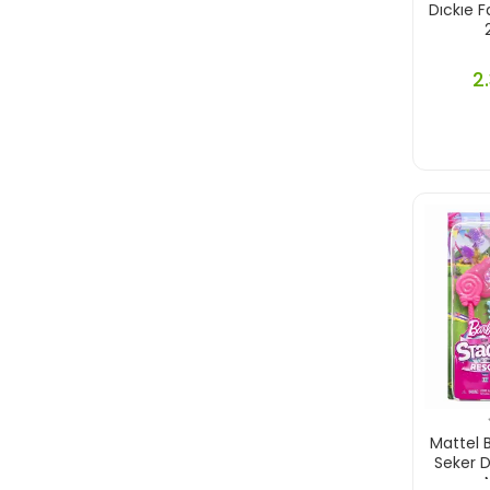
Dıckıe 
Vardem
Zeytoys
2
Mattel 
Seker 