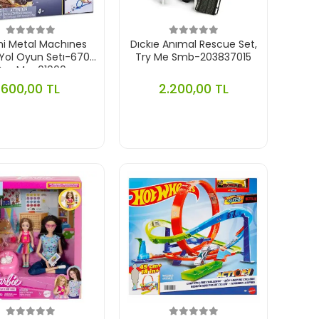
hi Metal Machınes
Dıckıe Anımal Rescue Set,
 Yol Oyun Setı-6701
Try Me Smb-203837015
Gıo-Mea01000
600,00 TL
2.200,00 TL