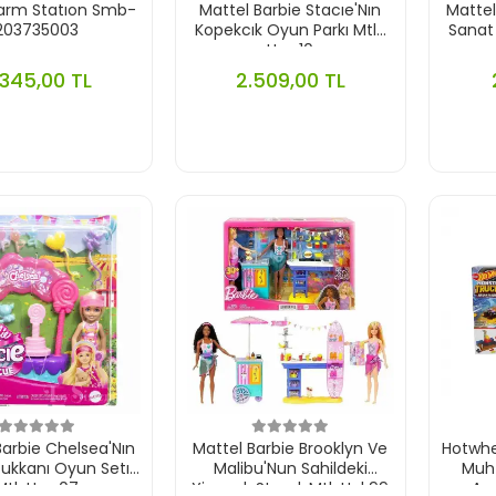
Farm Statıon Smb-
Mattel Barbie Stacıe'Nın
Mattel
203735003
Kopekcık Oyun Parkı Mtl-
Sanat
Hrm10
.345,00 TL
2.509,00 TL
Barbie Chelsea'Nın
Mattel Barbie Brooklyn Ve
Hotwhe
Dukkanı Oyun Setı
Malibu'Nun Sahildeki
Muh
Mtl-Hrm07
Yiyecek Standı Mtl-Hnk99
Ar