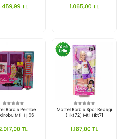
1.459,99 TL
1.065,00 TL
tel Barbie Pembe
Mattel Barbie Spor Bebegı
dırobu Mtl-Hjl66
(Hkt72) Mtl-Hkt71
2.017,00 TL
1.187,00 TL