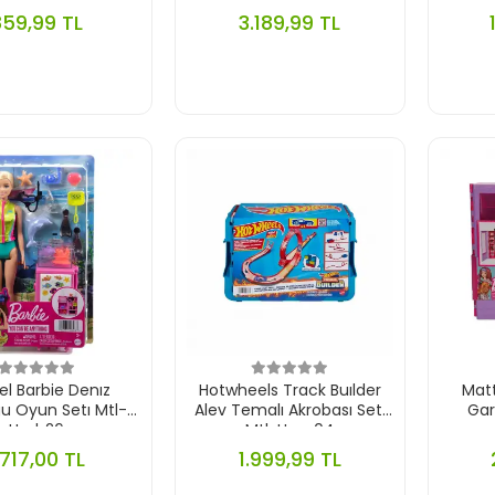
859,99 TL
3.189,99 TL
el Barbie Denız
Hotwheels Track Buılder
Mat
gu Oyun Setı Mtl-
Alev Temalı Akrobası Setı
Gar
Hmh26
Mtl-Hmc04
.717,00 TL
1.999,99 TL