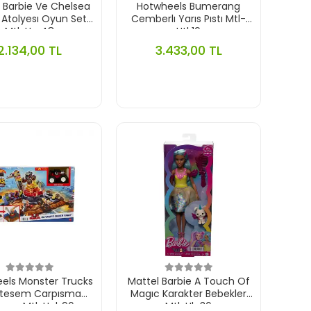
 Barbie Ve Chelsea
Hotwheels Bumerang
 Atolyesı Oyun Setı
Cemberlı Yarıs Pıstı Mtl-
Mtl-Hrg48
Htk16
2.134,00 TL
3.433,00 TL
els Monster Trucks
Mattel Barbie A Touch Of
tesem Carpısma
Magıc Karakter Bebekler
enası Mtl-Hnb96
Mtl-Hlc36