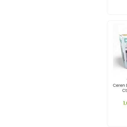
Ceren 
C
1