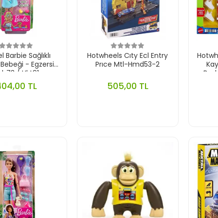
l Barbie Sağlıklı
Hotwheels Cıty Ecl Entry
Hotwh
Bebeği - Egzersiz
Prıce Mtl-Hmd53-2
Kay
kh73 / Hkt91
Basl
404,00 TL
505,00 TL