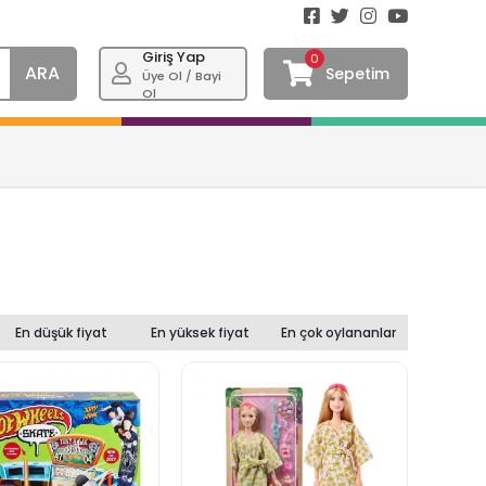
Giriş Yap
0
ARA
Sepetim
Üye Ol / Bayi
Ol
En düşük fiyat
En yüksek fiyat
En çok oylananlar