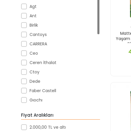
Agt
Ant
Birlik
Matte
Cantoys
Yaşam 
CARRERA
G
Ceo
Ceren İthalat
Ctoy
Dede
Faber Castell
Gıochı
Gıochı Prezıosı
Fiyat Aralıkları
Hak-İş Oyuncak
2.000,00 TL ve altı
Hasbro