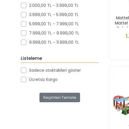
2.000,00 TL - 3.999,00 TL
Kanz
3.999,00 TL - 5.999,00 TL
Mattel
Mattel
Mattel
5.999,00 TL - 7.999,00 TL
Nancy
Bebek
7.999,00 TL - 9.999,00 TL
Neco Toys
1
9.999,00 TL - 11.999,00 TL
Nıtro
Parktoys
Listeleme
Sağlam Züccaciye
Sadece stoktakileri göster
Simba
Ücretsiz Kargo
Sımba
Spin Master
Seçimleri Temizle
Spın Master
Star Okey
Sun
Sunman