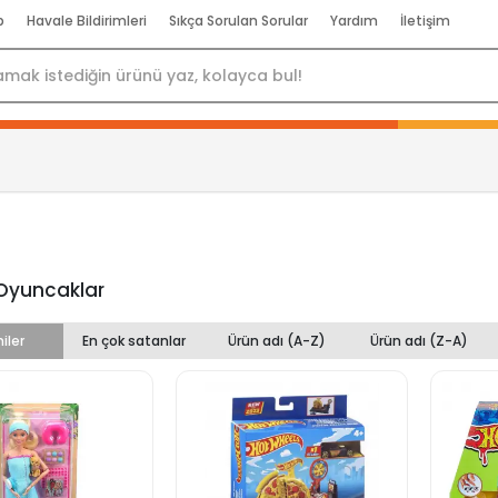
p
Havale Bildirimleri
Sıkça Sorulan Sorular
Yardım
İletişim
 Oyuncaklar
iler
En çok satanlar
Ürün adı (A-Z)
Ürün adı (Z-A)