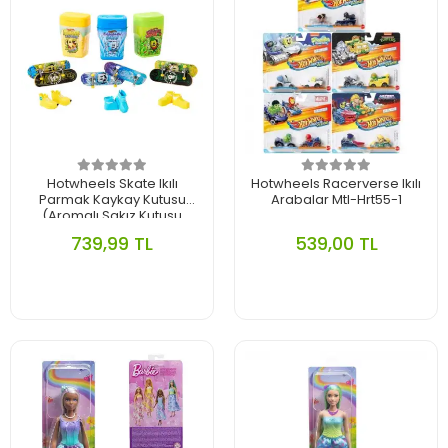
Hotwheels Skate Ikılı
Hotwheels Racerverse Ikılı
Parmak Kaykay Kutusu
Arabalar Mtl-Hrt55-1
(Aromalı Sakız Kutusu
Temalı) Mtl-Htp10-1
739,99 TL
539,00 TL