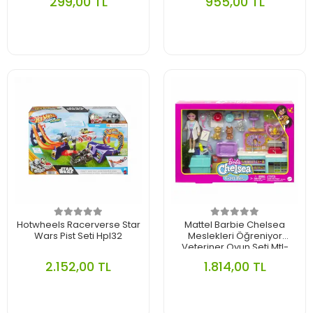
299,00 TL
955,00 TL
Hotwheels Racerverse Star
Mattel Barbie Chelsea
Wars Pist Seti Hpl32
Meslekleri Öğreniyor
Veteriner Oyun Seti Mtl-
Hgt12
2.152,00 TL
1.814,00 TL