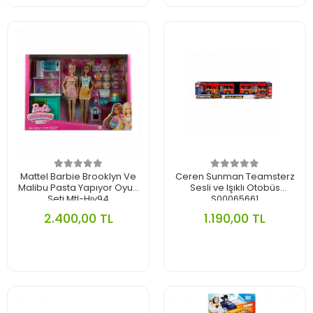
Mattel Barbie Brooklyn Ve
Ceren Sunman Teamsterz
Malibu Pasta Yapıyor Oyun
Sesli ve Işıklı Otobüs
Seti Mtl-Hjy94
S00065661
2.400,00 TL
1.190,00 TL