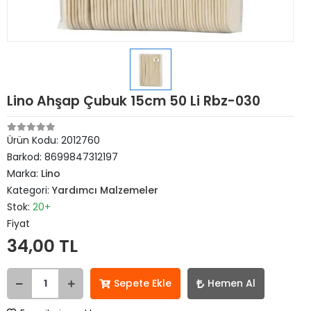
Lino Ahşap Çubuk 15cm 50 Li Rbz-030
Ürün Kodu:
2012760
Barkod:
8699847312197
Marka:
Lino
Kategori:
Yardımcı Malzemeler
Stok:
20+
Fiyat
34,00 TL
Sepete Ekle
Hemen Al