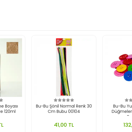
e Boyası
Bu-Bu Şönil Normal Renk 30
Bu-Bu Yuv
e 120ml
Cm Bubu 00104
Düğmeler
B
TL
41,00 TL
132