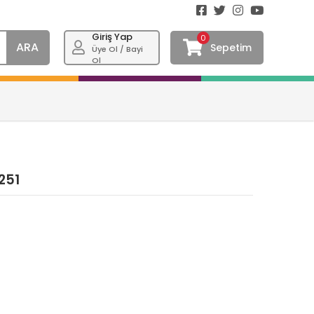
Giriş Yap
0
ARA
Sepetim
Üye Ol / Bayi
Ol
1251