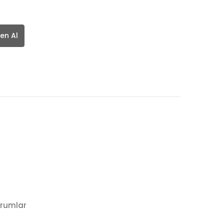
en Al
rumlar