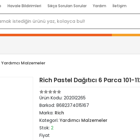
p
Havale Bildirimleri
Sıkça Sorulan Sorular
Yardım
İletişim
Yardımcı Malzemeler
Rich Pastel Dağıtıcı 6 Parca 101-1
Ürün Kodu:
2020İ2265
Barkod:
8682374015167
Marka:
Rich
Kategori:
Yardımcı Malzemeler
Stok:
2
Fiyat