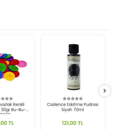
arlak Renkli
Cadence Eskitme Pudrası
Cadenc
 30gr Bu-Bu-
Siyah 70ml
n0006
,00 TL
121,00 TL