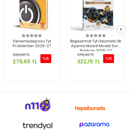
Denemedeposu Tyt
Bilgisarmal Tyt Geometri İlk
Problemler 2026-27
Aşama Maarif Model Soru
Bankası 2026-27
329,00 TL
379,00 TL
%15
%15
279,65 TL
322,15 TL