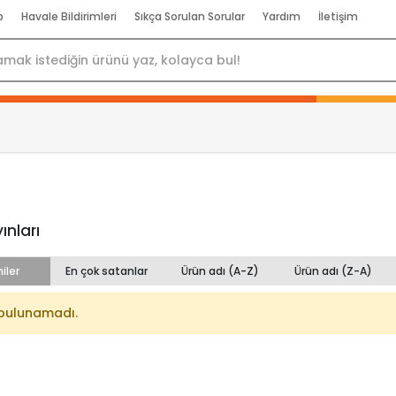
p
Havale Bildirimleri
Sıkça Sorulan Sorular
Yardım
İletişim
ınları
iler
En çok satanlar
Ürün adı (A-Z)
Ürün adı (Z-A)
bulunamadı.