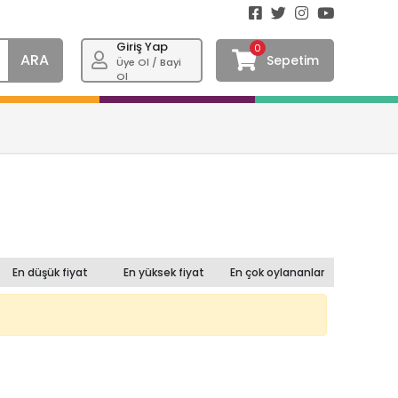
Giriş Yap
0
ARA
Sepetim
Üye Ol / Bayi
Ol
En düşük fiyat
En yüksek fiyat
En çok oylananlar