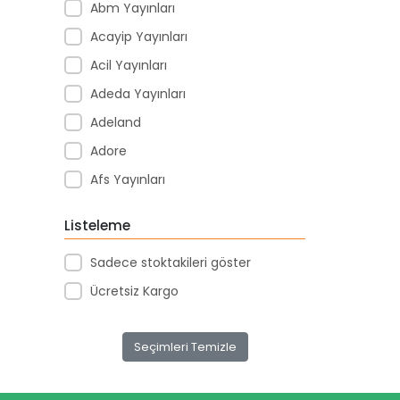
Abm Yayınları
Acayip Yayınları
Acil Yayınları
Adeda Yayınları
Adeland
Adore
Afs Yayınları
Agapi Yayınları
Listeleme
Agt
Sadece stoktakileri göster
Aıhao
Ücretsiz Kargo
Akademi Denizi Yayınları
Akar Kırtasiye
Seçimleri Temizle
Akçağ Yayınları
Aktive Oyuncak