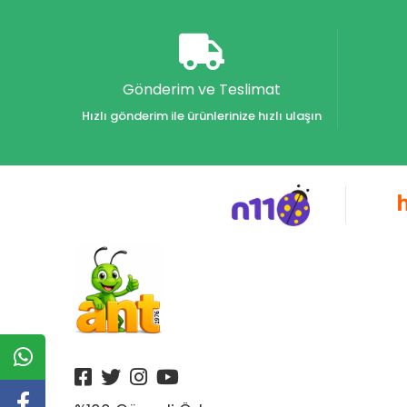
Akvaryum Yayınları
Alex
Alfa
Gönderim ve Teslimat
Alfa Yayınları
Hızlı gönderim ile ürünlerinize hızlı ulaşın
Alfabe Yayınları
Aliş
Alpino
Alpino Çocuk Yayınları
Altın
Altın Karma Yayınları
Altın Kitaplar Yayınevi
Altın Kitaplar Yayınları
Altın Nokta Yayınları
Altınyıldız