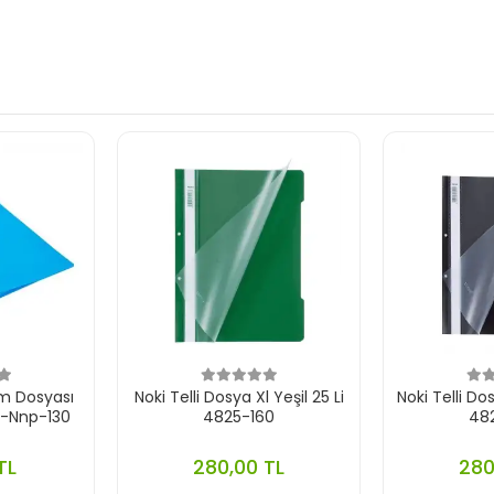
m Dosyası
Noki Telli Dosya Xl Yeşil 25 Li
Noki Telli Do
0-Nnp-130
4825-160
48
TL
280,00 TL
280