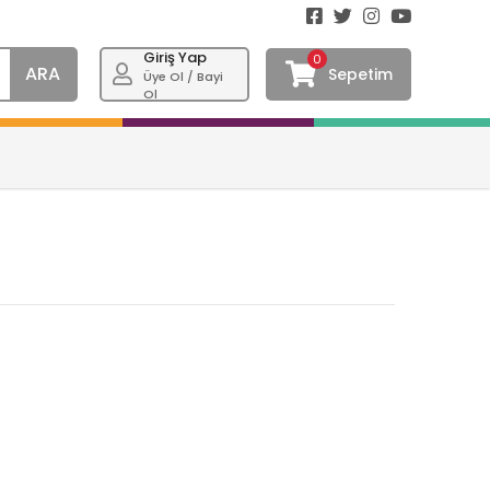
Giriş Yap
0
ARA
Sepetim
Üye Ol / Bayi
Ol