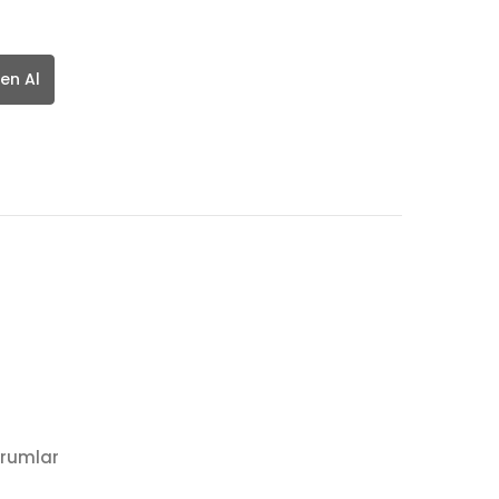
en Al
rumlar