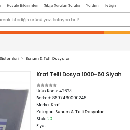
p
Havale Bildirimleri
Sıkça Sorulan Sorular
Yardım
İletişim
Sistemleri
Sunum & Telli Dosyalar
Kraf Telli Dosya 1000-50 Siyah
Ürün Kodu:
42623
Barkod:
8697460000248
Marka:
Kraf
Kategori:
Sunum & Telli Dosyalar
Stok:
20
Fiyat