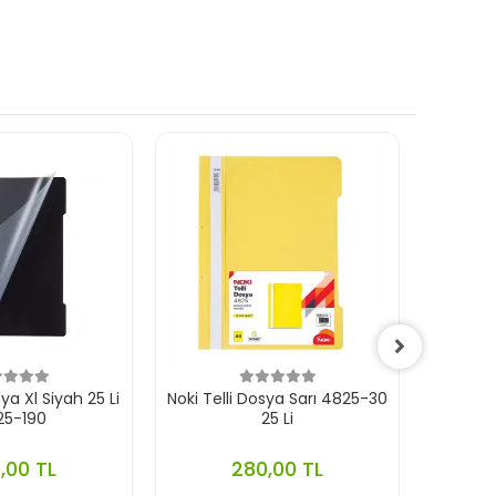
sya Xl Siyah 25 Li
Noki Telli Dosya Sarı 4825-30
Noki 
25-190
25 Li
,00 TL
280,00 TL