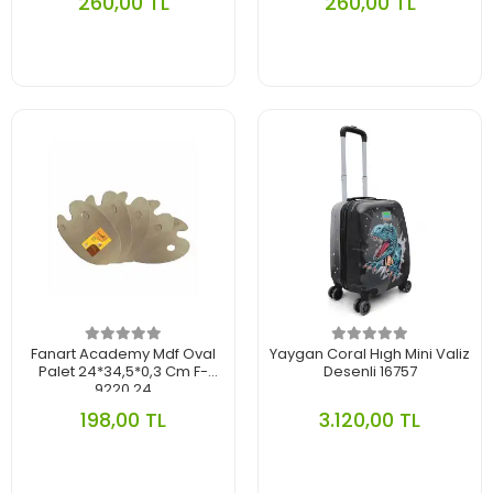
260,00 TL
260,00 TL
Fanart Academy Mdf Oval
Yaygan Coral Hıgh Mini Valiz
Palet 24*34,5*0,3 Cm F-
Desenli 16757
9220.24
198,00 TL
3.120,00 TL