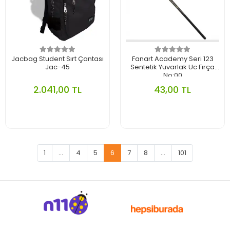
Jacbag Student Sırt Çantası
Fanart Academy Seri 123
Jac-45
Sentetik Yuvarlak Uc Fırça
No:00
2.041,00 TL
43,00 TL
1
...
4
5
6
7
8
...
101