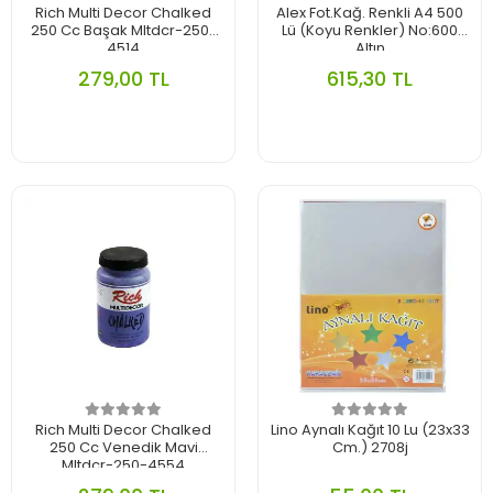
Rich Multi Decor Chalked
Alex Fot.Kağ. Renkli A4 500
250 Cc Başak Mltdcr-250-
Lü (Koyu Renkler) No:600
4514
Altın
279,00 TL
615,30 TL
Rich Multi Decor Chalked
Lino Aynalı Kağıt 10 Lu (23x33
250 Cc Venedik Mavi
Cm.) 2708j
Mltdcr-250-4554