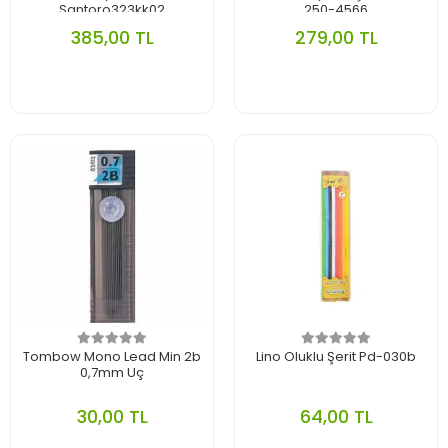
Santoro323kk02
250-4566
385,00 TL
279,00 TL
Tombow Mono Lead Min 2b
Lino Oluklu Şerit Pd-030b
0,7mm Uç
30,00 TL
64,00 TL