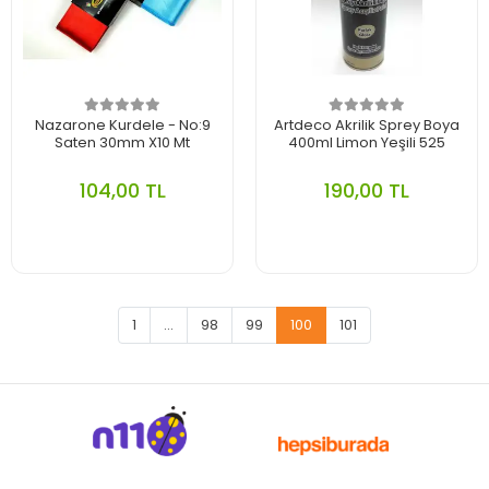
Nazarone Kurdele - No:9
Artdeco Akrilik Sprey Boya
Saten 30mm X10 Mt
400ml Limon Yeşili 525
104,00 TL
190,00 TL
1
...
98
99
100
101