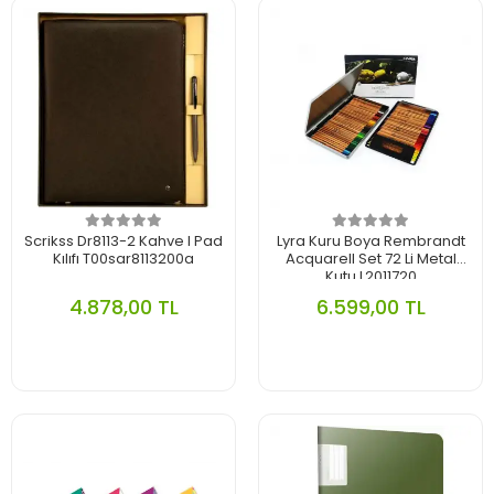
Scrikss Dr8113-2 Kahve I Pad
Lyra Kuru Boya Rembrandt
Kılıfı T00sar8113200a
Acquarell Set 72 Li Metal
Kutu L2011720
4.878,00 TL
6.599,00 TL