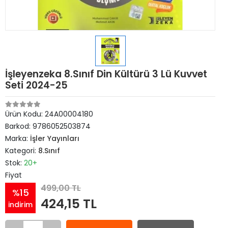
İşleyenzeka 8.Sınıf Din Kültürü 3 Lü Kuvvet
Seti 2024-25
Ürün Kodu:
24A00004180
Barkod:
9786052503874
Marka:
İşler Yayınları
Kategori:
8.Sınıf
Stok:
20+
Fiyat
499,00 TL
%15
424,15 TL
indirim