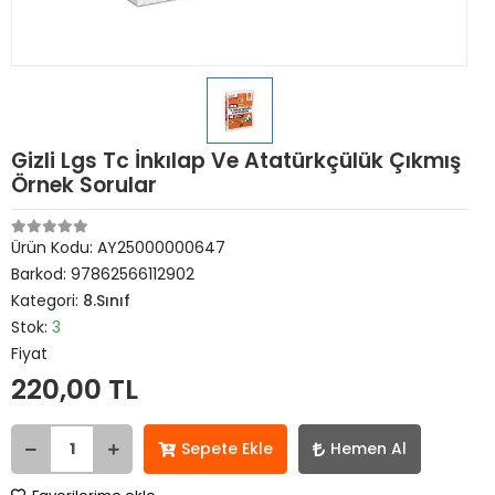
Gizli Lgs Tc İnkılap Ve Atatürkçülük Çıkmış
Örnek Sorular
Ürün Kodu:
AY25000000647
Barkod:
97862566112902
Kategori:
8.Sınıf
Stok:
3
Fiyat
220,00 TL
Sepete Ekle
Hemen Al