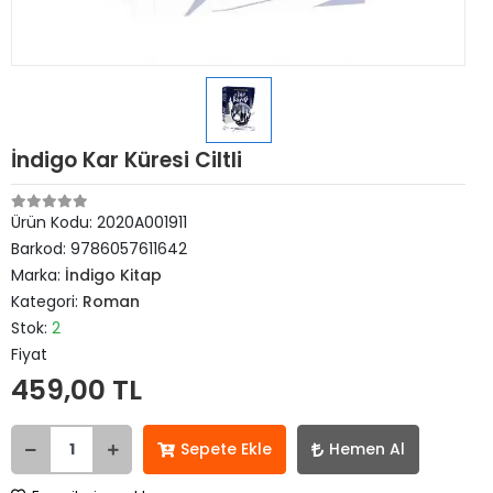
İndigo Kar Küresi Ciltli
Ürün Kodu:
2020A001911
Barkod:
9786057611642
Marka:
İndigo Kitap
Kategori:
Roman
Stok:
2
Fiyat
459,00 TL
Sepete Ekle
Hemen Al